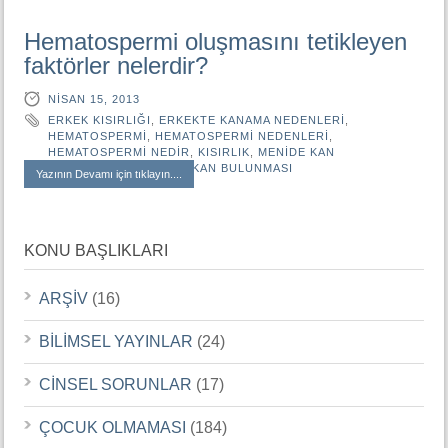
Hematospermi oluşmasını tetikleyen
faktörler nelerdir?
NISAN 15, 2013
ERKEK KISIRLIĞI
,
ERKEKTE KANAMA NEDENLERI
,
HEMATOSPERMI
,
HEMATOSPERMI NEDENLERI
,
HEMATOSPERMI NEDIR
,
KISIRLIK
,
MENIDE KAN
BULUNMASI
,
SPERMDE KAN BULUNMASI
Yazının Devamı için tıklayın....
KONU BAŞLIKLARI
ARŞİV
(16)
BİLİMSEL YAYINLAR
(24)
CİNSEL SORUNLAR
(17)
ÇOCUK OLMAMASI
(184)