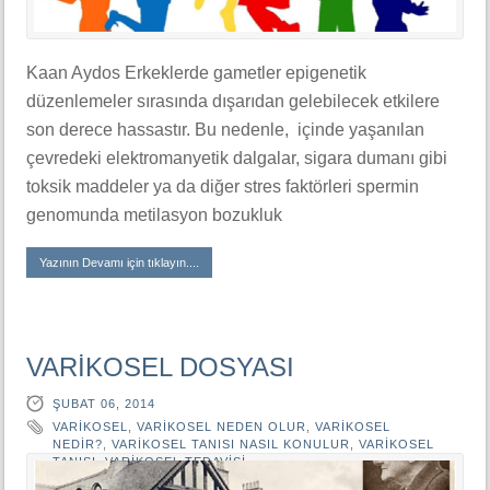
Kaan Aydos Erkeklerde gametler epigenetik
düzenlemeler sırasında dışarıdan gelebilecek etkilere
son derece hassastır. Bu nedenle, içinde yaşanılan
çevredeki elektromanyetik dalgalar, sigara dumanı gibi
toksik maddeler ya da diğer stres faktörleri spermin
genomunda metilasyon bozukluk
Yazının Devamı için tıklayın....
VARİKOSEL DOSYASI
ŞUBAT 06, 2014
VARIKOSEL
,
VARIKOSEL NEDEN OLUR
,
VARIKOSEL
NEDIR?
,
VARİKOSEL TANISI NASIL KONULUR
,
VARIKOSEL
TANISI
,
VARIKOSEL TEDAVISI