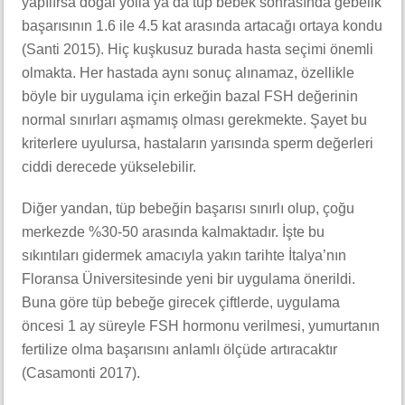
yapılırsa doğal yolla ya da tüp bebek sonrasında gebelik
başarısının 1.6 ile 4.5 kat arasında artacağı ortaya kondu
(Santi 2015). Hiç kuşkusuz burada hasta seçimi önemli
olmakta. Her hastada aynı sonuç alınamaz, özellikle
böyle bir uygulama için erkeğin bazal FSH değerinin
normal sınırları aşmamış olması gerekmekte. Şayet bu
kriterlere uyulursa, hastaların yarısında sperm değerleri
ciddi derecede yükselebilir.
Diğer yandan, tüp bebeğin başarısı sınırlı olup, çoğu
merkezde %30-50 arasında kalmaktadır. İşte bu
sıkıntıları gidermek amacıyla yakın tarihte İtalya’nın
Floransa Üniversitesinde yeni bir uygulama önerildi.
Buna göre tüp bebeğe girecek çiftlerde, uygulama
öncesi 1 ay süreyle FSH hormonu verilmesi, yumurtanın
fertilize olma başarısını anlamlı ölçüde artıracaktır
(Casamonti 2017).