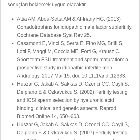
sonuçları beklemek uygun olacaktır.
Attia AM, Abou-Setta AM & Al-Inany HG. (2013)
Gonadotrophins for idiopathic male factor subfertility.
Cochrane Database Syst Rev 25.
Casamonti E, Vinci S, Serra E, Fino MG, Brilli S,
Lotti F, Maggi M, Coccia ME, Forti G, Krausz C.
Short-term FSH treatment and sperm maturation: a
prospective study in idiopathic infertile men.
Andrology. 2017 Mar 15. doi: 10.1111/andr.12333.
Huszar G, Jakab A, Sakkas D, Ozenci CC, Cayli S,
Delpiano E & Ozkavukcu S. (2002) Fertility testing
and ICSI sperm selection by hyaluronic acid
binding: clinical and genetic aspects. Reprod
Biomed Online 14, 650–663.
Huszar G, Jakab A, Sakkas D, Ozenci CC, Cayli S,
Delpiano E & Ozkavukcu S. (2007) Fertility testing