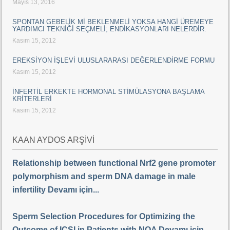
Mayıs 13, 2016
SPONTAN GEBELİK Mİ BEKLENMELİ YOKSA HANGİ ÜREMEYE
YARDIMCI TEKNİĞİ SEÇMELİ; ENDİKASYONLARI NELERDİR.
Kasım 15, 2012
EREKSİYON İŞLEVİ ULUSLARARASI DEĞERLENDİRME FORMU
Kasım 15, 2012
İNFERTİL ERKEKTE HORMONAL STİMÜLASYONA BAŞLAMA
KRİTERLERİ
Kasım 15, 2012
KAAN AYDOS ARŞİVİ
Relationship between functional Nrf2 gene promoter
polymorphism and sperm DNA damage in male
infertility Devamı için...
Sperm Selection Procedures for Optimizing the
Outcome of ICSI in Patients with NOA Devamı için...