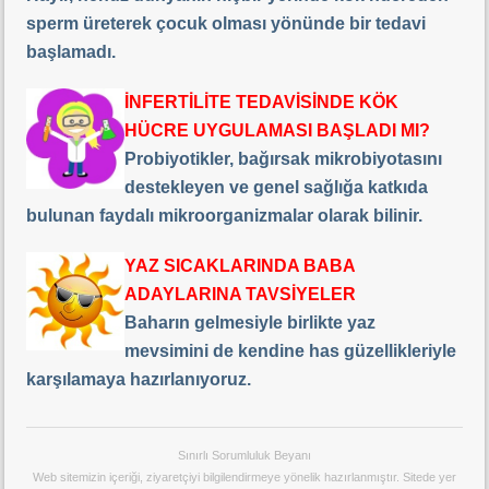
sperm üreterek çocuk olması yönünde bir tedavi
başlamadı.
İNFERTİLİTE TEDAVİSİNDE KÖK
HÜCRE UYGULAMASI BAŞLADI MI?
Probiyotikler, bağırsak mikrobiyotasını
destekleyen ve genel sağlığa katkıda
bulunan faydalı mikroorganizmalar olarak bilinir.
YAZ SICAKLARINDA BABA
ADAYLARINA TAVSİYELER
Baharın gelmesiyle birlikte yaz
mevsimini de kendine has güzellikleriyle
karşılamaya hazırlanıyoruz.
Sınırlı Sorumluluk Beyanı
Web sitemizin içeriği, ziyaretçiyi bilgilendirmeye yönelik hazırlanmıştır. Sitede yer