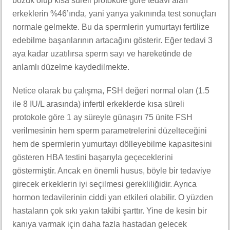
bozuk olup kısa süreli protokole göre tedavi alan
erkeklerin %46’ında, yani yarıya yakınında test sonuçları
normale gelmekte. Bu da spermlerin yumurtayı fertilize
edebilme başarılarının artacağını gösterir. Eğer tedavi 3
aya kadar uzatılırsa sperm sayı ve hareketinde de
anlamlı düzelme kaydedilmekte.
Netice olarak bu çalışma, FSH değeri normal olan (1.5
ile 8 IU/L arasında) infertil erkeklerde kısa süreli
protokole göre 1 ay süreyle günaşırı 75 ünite FSH
verilmesinin hem sperm parametrelerini düzelteceğini
hem de spermlerin yumurtayı dölleyebilme kapasitesini
gösteren HBA testini başarıyla geçeceklerini
göstermiştir. Ancak en önemli husus, böyle bir tedaviye
girecek erkeklerin iyi seçilmesi gerekliliğidir. Ayrıca
hormon tedavilerinin ciddi yan etkileri olabilir. O yüzden
hastaların çok sıkı yakın takibi şarttır. Yine de kesin bir
kanıya varmak için daha fazla hastadan gelecek