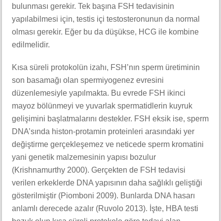
bulunması gerekir. Tek başına FSH tedavisinin
yapılabilmesi için, testis içi testosteronunun da normal
olması gerekir. Eğer bu da düşükse, HCG ile kombine
edilmelidir.
Kısa süreli protokolün izahı, FSH’nın sperm üretiminin
son basamağı olan spermiyogenez evresini
düzenlemesiyle yapılmakta. Bu evrede FSH ikinci
mayoz bölünmeyi ve yuvarlak spermatidlerin kuyruk
gelişimini başlatmalarını destekler. FSH eksik ise, sperm
DNA’sında histon-protamin proteinleri arasındaki yer
değiştirme gerçekleşemez ve neticede sperm kromatini
yani genetik malzemesinin yapısı bozulur
(Krishnamurthy 2000). Gerçekten de FSH tedavisi
verilen erkeklerde DNA yapısının daha sağlıklı geliştiği
gösterilmiştir (Piomboni 2009). Bunlarda DNA hasarı
anlamlı derecede azalır (Ruvolo 2013). İşte, HBA testi