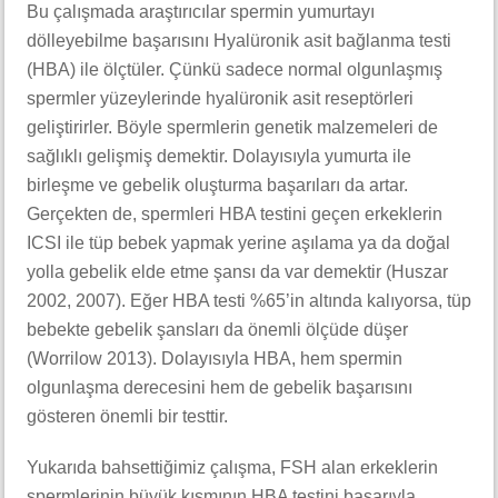
Bu çalışmada araştırıcılar spermin yumurtayı
dölleyebilme başarısını Hyalüronik asit bağlanma testi
(HBA) ile ölçtüler. Çünkü sadece normal olgunlaşmış
spermler yüzeylerinde hyalüronik asit reseptörleri
geliştirirler. Böyle spermlerin genetik malzemeleri de
sağlıklı gelişmiş demektir. Dolayısıyla yumurta ile
birleşme ve gebelik oluşturma başarıları da artar.
Gerçekten de, spermleri HBA testini geçen erkeklerin
ICSI ile tüp bebek yapmak yerine aşılama ya da doğal
yolla gebelik elde etme şansı da var demektir (Huszar
2002, 2007). Eğer HBA testi %65’in altında kalıyorsa, tüp
bebekte gebelik şansları da önemli ölçüde düşer
(Worrilow 2013). Dolayısıyla HBA, hem spermin
olgunlaşma derecesini hem de gebelik başarısını
gösteren önemli bir testtir.
Yukarıda bahsettiğimiz çalışma, FSH alan erkeklerin
spermlerinin büyük kısmının HBA testini başarıyla