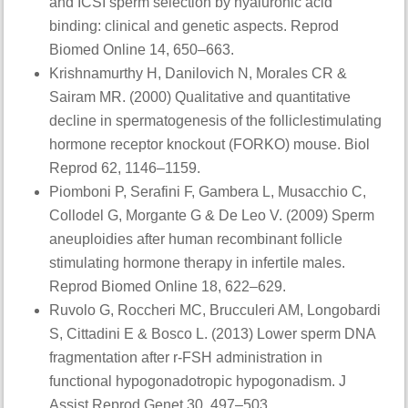
and ICSI sperm selection by hyaluronic acid
binding: clinical and genetic aspects. Reprod
Biomed Online 14, 650–663.
Krishnamurthy H, Danilovich N, Morales CR &
Sairam MR. (2000) Qualitative and quantitative
decline in spermatogenesis of the folliclestimulating
hormone receptor knockout (FORKO) mouse. Biol
Reprod 62, 1146–1159.
Piomboni P, Serafini F, Gambera L, Musacchio C,
Collodel G, Morgante G & De Leo V. (2009) Sperm
aneuploidies after human recombinant follicle
stimulating hormone therapy in infertile males.
Reprod Biomed Online 18, 622–629.
Ruvolo G, Roccheri MC, Brucculeri AM, Longobardi
S, Cittadini E & Bosco L. (2013) Lower sperm DNA
fragmentation after r-FSH administration in
functional hypogonadotropic hypogonadism. J
Assist Reprod Genet 30, 497–503.