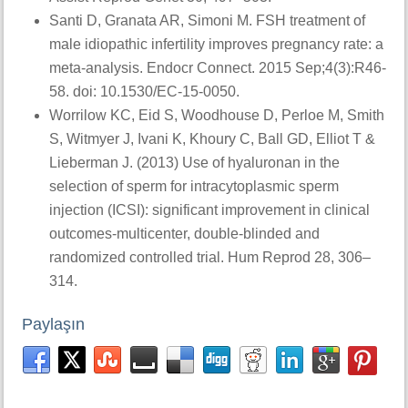
Santi D, Granata AR, Simoni M. FSH treatment of
male idiopathic infertility improves pregnancy rate: a
meta-analysis. Endocr Connect. 2015 Sep;4(3):R46-
58. doi: 10.1530/EC-15-0050.
Worrilow KC, Eid S, Woodhouse D, Perloe M, Smith
S, Witmyer J, Ivani K, Khoury C, Ball GD, Elliot T &
Lieberman J. (2013) Use of hyaluronan in the
selection of sperm for intracytoplasmic sperm
injection (ICSI): significant improvement in clinical
outcomes-multicenter, double-blinded and
randomized controlled trial. Hum Reprod 28, 306–
314.
Paylaşın