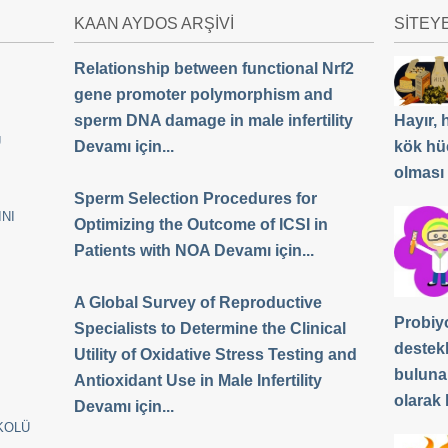
KAAN AYDOS ARŞİVİ
SİTEY
Relationship between functional Nrf2
gene promoter polymorphism and
sperm DNA damage in male infertility
Hayır,
Ü
Devamı için...
kök hü
olması
Sperm Selection Procedures for
NI
Optimizing the Outcome of ICSI in
Patients with NOA Devamı için...
A Global Survey of Reproductive
Probiyo
Specialists to Determine the Clinical
destek
Utility of Oxidative Stress Testing and
buluna
Antioxidant Use in Male Infertility
olarak b
Devamı için...
KOLÜ