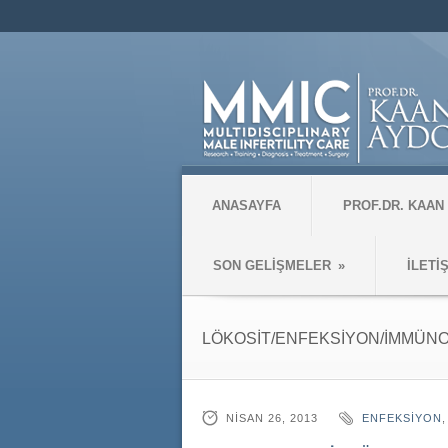
ANASAYFA
PROF.DR. KAAN
SON GELİŞMELER
»
İLETİ
LÖKOSİT/ENFEKSİYON/İMMÜNOL
NISAN 26, 2013
ENFEKSİYON