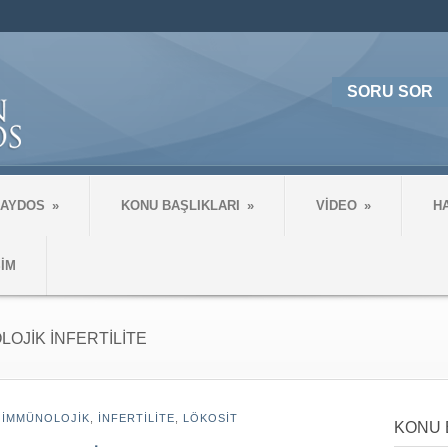
SORU SOR
 AYDOS
»
KONU BAŞLIKLARI
»
VİDEO
»
H
ŞİM
OJİK İNFERTİLİTE
,
İMMÜNOLOJİK
,
İNFERTILITE
,
LÖKOSİT
KONU 