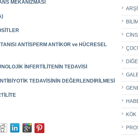
ANS MEKANİZMASI
ARŞ
A)
BİLİ
OSİTLER
CİN
TANISI
ANTİSPERM ANTİKOR ve HÜCRESEL
ÇOC
DİĞ
OLOJİK İNFERTİLİTENİN TEDAVİSİ
GAL
TİBİYOTİK TEDAVİSİNİN DEĞERLENDİRİLMESİ
GEN
TİLİTE
HAB
KÖK
PRO