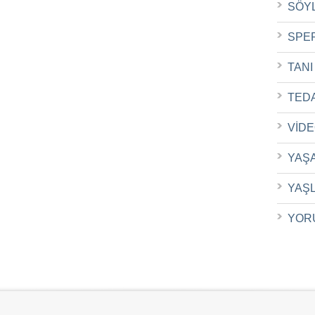
SÖY
SPE
TANI
TED
VİD
YAŞ
YAŞ
YOR