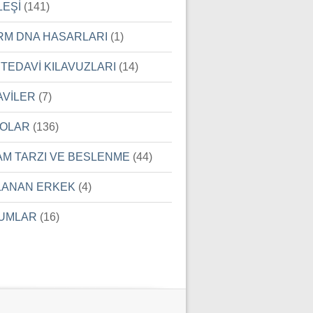
LEŞİ
(141)
RM DNA HASARLARI
(1)
 TEDAVİ KILAVUZLARI
(14)
AVİLER
(7)
EOLAR
(136)
AM TARZI VE BESLENME
(44)
LANAN ERKEK
(4)
UMLAR
(16)