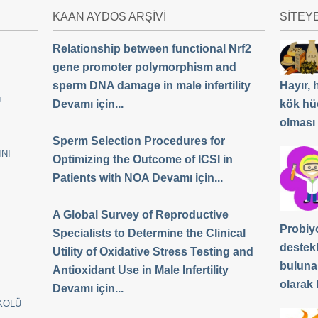
KAAN AYDOS ARŞİVİ
SİTEY
Relationship between functional Nrf2
gene promoter polymorphism and
sperm DNA damage in male infertility
Hayır,
Ü
Devamı için...
kök hü
olması
Sperm Selection Procedures for
NI
Optimizing the Outcome of ICSI in
Patients with NOA Devamı için...
A Global Survey of Reproductive
Probiyo
Specialists to Determine the Clinical
destek
Utility of Oxidative Stress Testing and
buluna
Antioxidant Use in Male Infertility
olarak b
Devamı için...
KOLÜ