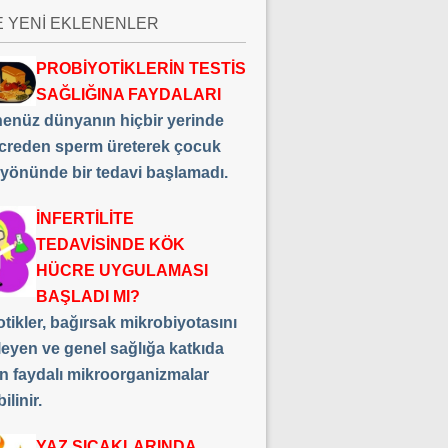
E YENİ EKLENENLER
PROBİYOTİKLERİN TESTİS
SAĞLIĞINA FAYDALARI
 henüz dünyanın hiçbir yerinde
creden sperm üreterek çocuk
 yönünde bir tedavi başlamadı.
İNFERTİLİTE
TEDAVİSİNDE KÖK
HÜCRE UYGULAMASI
BAŞLADI MI?
tikler, bağırsak mikrobiyotasını
leyen ve genel sağlığa katkıda
n faydalı mikroorganizmalar
ilinir.
YAZ SICAKLARINDA