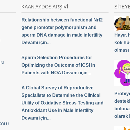
KAAN AYDOS ARŞİVİ
SİTEY
Relationship between functional Nrf2
gene promoter polymorphism and
sperm DNA damage in male infertility
Hayır,
Ü
Devamı için...
kök hü
olması
Sperm Selection Procedures for
NI
Optimizing the Outcome of ICSI in
Patients with NOA Devamı için...
A Global Survey of Reproductive
Probiyo
Specialists to Determine the Clinical
destek
Utility of Oxidative Stress Testing and
buluna
Antioxidant Use in Male Infertility
olarak b
Devamı için...
KOLÜ