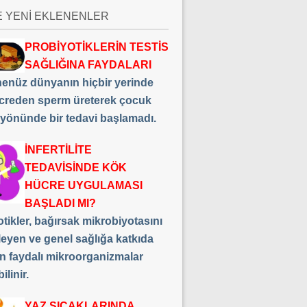
E YENİ EKLENENLER
PROBİYOTİKLERİN TESTİS
SAĞLIĞINA FAYDALARI
 henüz dünyanın hiçbir yerinde
creden sperm üreterek çocuk
 yönünde bir tedavi başlamadı.
İNFERTİLİTE
TEDAVİSİNDE KÖK
HÜCRE UYGULAMASI
BAŞLADI MI?
tikler, bağırsak mikrobiyotasını
leyen ve genel sağlığa katkıda
n faydalı mikroorganizmalar
ilinir.
YAZ SICAKLARINDA