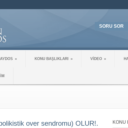
SORU SOR
 AYDOS
»
KONU BAŞLIKLARI
»
VİDEO
»
H
ŞİM
ikistik over sendromu) OLUR!.
KONU 