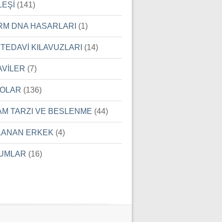
LEŞİ
(141)
RM DNA HASARLARI
(1)
 TEDAVİ KILAVUZLARI
(14)
AVİLER
(7)
EOLAR
(136)
AM TARZI VE BESLENME
(44)
LANAN ERKEK
(4)
UMLAR
(16)