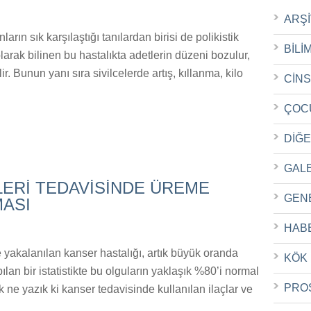
ARŞ
ların sık karşılaştığı tanılardan birisi de polikistik
BİLİ
ak bilinen bu hastalıkta adetlerin düzeni bozulur,
. Bunun yanı sıra sivilcelerde artış, kıllanma, kilo
CİN
ÇOC
DİĞ
GAL
ERİ TEDAVİSİNDE ÜREME
GEN
MASI
HAB
yakalanılan kanser hastalığı, artık büyük oranda
KÖK
pılan bir istatistikte bu olguların yaklaşık %80’i normal
PRO
ne yazık ki kanser tedavisinde kullanılan ilaçlar ve