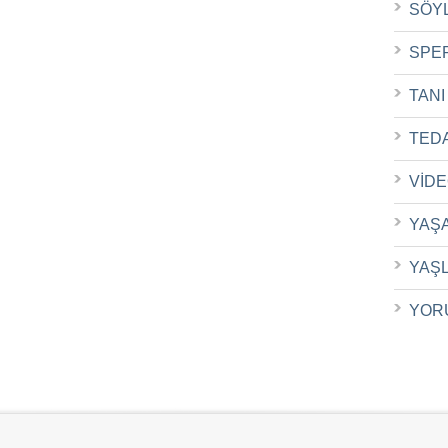
SÖY
SPE
TANI
TED
VİD
YAŞ
YAŞ
YOR