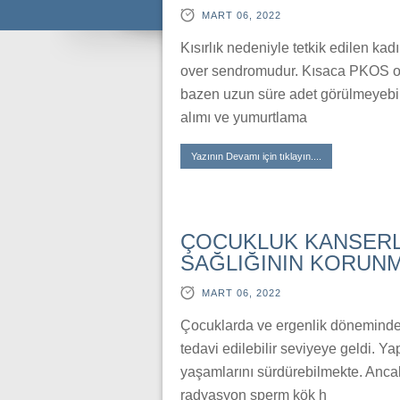
MART 06, 2022
Kısırlık nedeniyle tetkik edilen kadın
over sendromudur. Kısaca PKOS olar
bazen uzun süre adet görülmeyebilir
alımı ve yumurtlama
Yazının Devamı için tıklayın....
ÇOCUKLUK KANSERL
SAĞLIĞININ KORUN
MART 06, 2022
Çocuklarda ve ergenlik döneminde 
tedavi edilebilir seviyeye geldi. Ya
yaşamlarını sürdürebilmekte. Ancak 
radyasyon sperm kök h