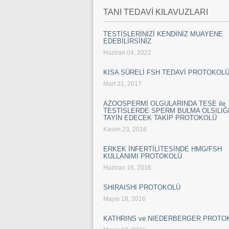
TANI TEDAVİ KILAVUZLARI
TESTİSLERİNİZİ KENDİNİZ MUAYENE
EDEBİLİRSİNİZ
Haziran 04, 2022
KISA SÜRELİ FSH TEDAVİ PROTOKOL
Mart 31, 2017
AZOOSPERMİ OLGULARINDA TESE ile
TESTİSLERDE SPERM BULMA OLSILIĞI
TAYİN EDECEK TAKİP PROTOKOLÜ
Kasım 23, 2016
ERKEK İNFERTİLİTESİNDE HMG/FSH
KULLANIMI PROTOKOLÜ
Haziran 16, 2016
SHIRAISHI PROTOKOLÜ
Mayıs 18, 2016
KATHRINS ve NIEDERBERGER PROTO