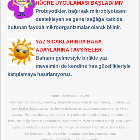
HÜCRE UYGULAMASI BAŞLADI MI?
Probiyotikler, bağırsak mikrobiyotasını
destekleyen ve genel sağlığa katkıda
bulunan faydalı mikroorganizmalar olarak bilinir.
YAZ SICAKLARINDA BABA
ADAYLARINA TAVSİYELER
Baharın gelmesiyle birlikte yaz
mevsimini de kendine has güzellikleriyle
karşılamaya hazırlanıyoruz.
Sınırlı Sorumluluk Beyanı
Web sitemizin içeriği, ziyaretçiyi bilgilendirmeye yönelik hazırlanmıştır. Sitede yer
alan bilgiler, hiçbir zaman bir hekim tedavisinin ya da konsültasyonunun yerini
alamaz. Bu kaynaktan yola çıkarak, ilaç tedavisine başlanması ya da mevcut
tedavinin değiştirilmesi kesinlikte tavsiye edilmez. Web sitemizin içeriği, asla kişisel
teşhis ya da tedavi yönteminin seçimi için değerlendirilmemelidir. Sitede kanun
içeriğine aykırı ilan ve reklam yapma kastı bulunmamaktadır.
Copyright © 2026 Prof. Dr. Kaan Aydos