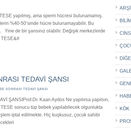
ARŞ
TESE yapılmış, ama sperm hücresi bulunamamış.
BİLİ
lerin %40-50’sinde hücre bulunamayabilir. Bu
Yine de bir şansınız olabilir. Değişik merkezlerde
CİN
an TESE&#
ÇOC
DİĞ
GAL
NRASI TEDAVİ ŞANSI
GEN
SE SONRASI TEDAVİ ŞANSI
HAB
ŞANSIProf.Dr. Kaan Aydos Ne yapılırsa yapılsın,
e TESE sonucu tüp bebek yapılabilecek olgunlukta
KÖK
lem iptal edilmekte. Hiç kuşkusuz, çocuk sahibi
PRO
ecekleri