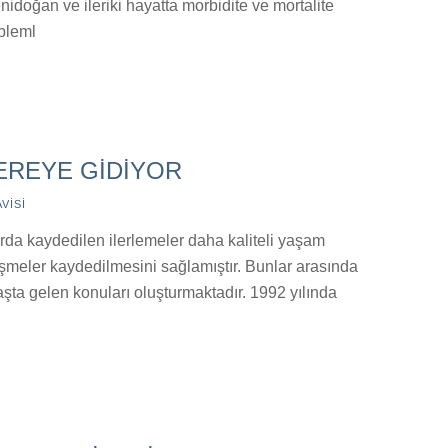
nidoğan ve ileriki hayatta morbidite ve mortalite
obleml
NEREYE GİDİYOR
VISI
arda kaydedilen ilerlemeler daha kaliteli yaşam
meler kaydedilmesini sağlamıştır. Bunlar arasında
şta gelen konuları oluşturmaktadır. 1992 yılında