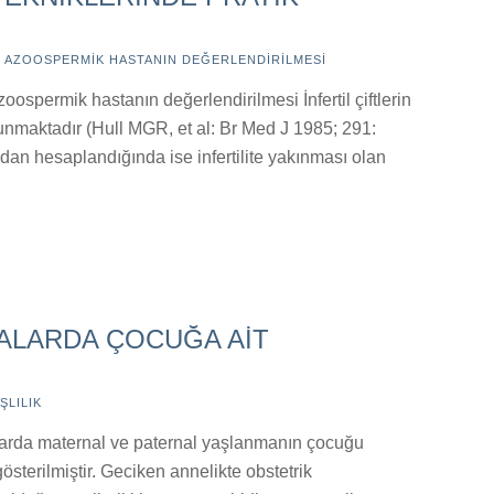
,
AZOOSPERMIK HASTANIN DEĞERLENDIRILMESI
permik hastanın değerlendirilmesi İnfertil çiftlerin
nmaktadır (Hull MGR, et al: Br Med J 1985; 291:
an hesaplandığında ise infertilite yakınması olan
BALARDA ÇOCUĞA AİT
ŞLILIK
larda maternal ve paternal yaşlanmanın çocuğu
österilmiştir. Geciken annelikte obstetrik