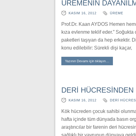
ÜREMENİN DAYANILM
KASIM 16, 2012
ÜREME
Prof.Dr. Kaan AYDOS Hemen hemen 
kıza evlenme teklif eder.” Soğukta
paketleri taşıyan da hep erkektir. D
konu edilebilir: Sürekli dişi kaçar,
Yazının Devamı için tıklayın....
DERİ HÜCRESİNDEN
KASIM 16, 2012
DERİ HÜCRES
Kök hücreden çocuk sahibi olunmas
hafta içinde tüm dünyada basın or
araştırıcılar bir farenin deri hücr
sağlıklı bir yavrunun dünyaya geldi