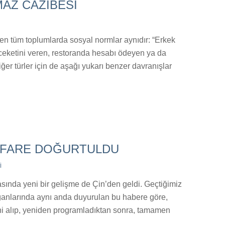
AZ CAZİBESİ
tüm toplumlarda sosyal normlar aynıdır: “Erkek
 ceketini veren, restoranda hesabı ödeyen ya da
iğer türler için de aşağı yukarı benzer davranışlar
 FARE DOĞURTULDU
İ
ında yeni bir gelişme de Çin’den geldi. Geçtiğimiz
ganlarında aynı anda duyurulan bu habere göre,
esini alıp, yeniden programladıktan sonra, tamamen