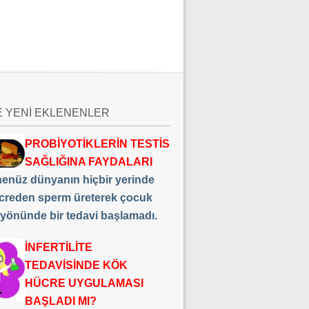
E YENİ EKLENENLER
PROBİYOTİKLERİN TESTİS
SAĞLIĞINA FAYDALARI
 henüz dünyanın hiçbir yerinde
creden sperm üreterek çocuk
 yönünde bir tedavi başlamadı.
İNFERTİLİTE
TEDAVİSİNDE KÖK
HÜCRE UYGULAMASI
BAŞLADI MI?