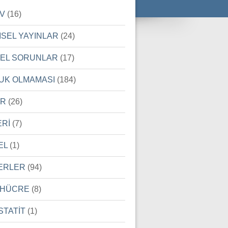
İV
(16)
MSEL YAYINLAR
(24)
SEL SORUNLAR
(17)
UK OLMAMASI
(184)
ER
(26)
ERİ
(7)
EL
(1)
ERLER
(94)
 HÜCRE
(8)
STATİT
(1)