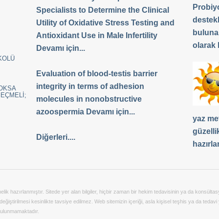
Probiyo
Specialists to Determine the Clinical
destek
Utility of Oxidative Stress Testing and
buluna
Antioxidant Use in Male Infertility
olarak b
Devamı için...
KOLÜ
Evaluation of blood-testis barrier
integrity in terms of adhesion
YOKSA
SEÇMELİ;
molecules in nonobstructive
azoospermia Devamı için...
yaz me
güzelli
Diğerleri....
hazırla
önelik hazırlanmıştır. Sitede yer alan bilgiler, hiçbir zaman bir hekim tedavisinin ya da konsü
ğiştirilmesi kesinlikte tavsiye edilmez. Web sitemizin içeriği, asla kişisel teşhis ya da tedavi 
 bulunmamaktadır.