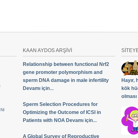
KAAN AYDOS ARŞİVİ
SİTEY
Relationship between functional Nrf2
gene promoter polymorphism and
sperm DNA damage in male infertility
Hayır,
Ü
Devamı için...
kök hü
olması
Sperm Selection Procedures for
NI
Optimizing the Outcome of ICSI in
Patients with NOA Devamı için...
A Global Survey of Reproductive