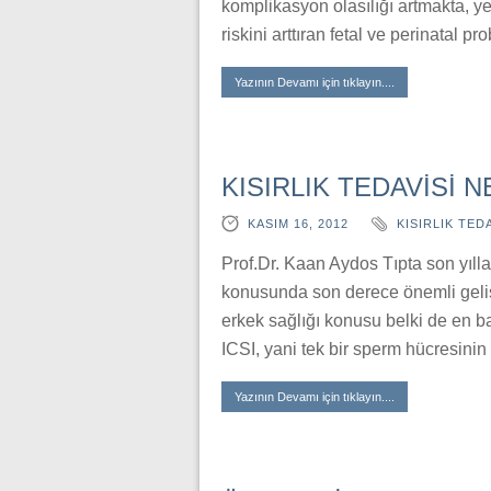
komplikasyon olasılığı artmakta, ye
riskini arttıran fetal ve perinatal pr
Yazının Devamı için tıklayın....
KISIRLIK TEDAVİSİ 
KASIM 16, 2012
KISIRLIK TEDA
Prof.Dr. Kaan Aydos Tıpta son yıll
konusunda son derece önemli geliş
erkek sağlığı konusu belki de en ba
ICSI, yani tek bir sperm hücresinin
Yazının Devamı için tıklayın....