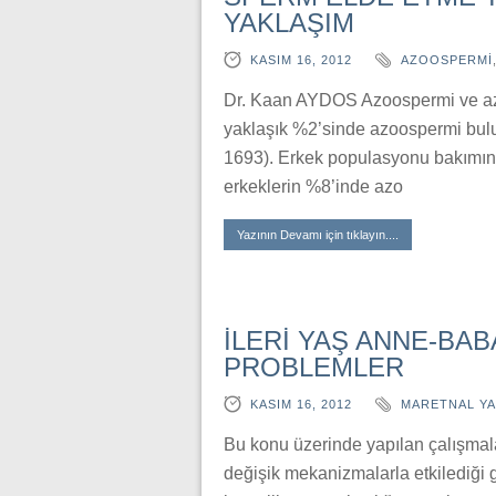
YAKLAŞIM
KASIM 16, 2012
AZOOSPERMI
Dr. Kaan AYDOS Azoospermi ve azoos
yaklaşık %2’sinde azoospermi bulu
1693). Erkek populasyonu bakımınd
erkeklerin %8’inde azo
Yazının Devamı için tıklayın....
İLERİ YAŞ ANNE-BA
PROBLEMLER
KASIM 16, 2012
MARETNAL YA
Bu konu üzerinde yapılan çalışma
değişik mekanizmalarla etkilediği g