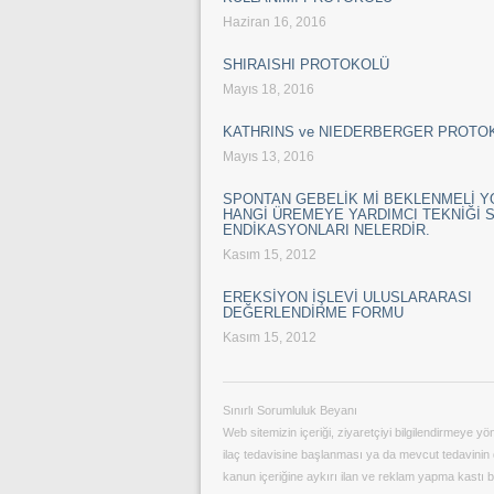
Haziran 16, 2016
SHIRAISHI PROTOKOLÜ
Mayıs 18, 2016
KATHRINS ve NIEDERBERGER PROTO
Mayıs 13, 2016
SPONTAN GEBELİK Mİ BEKLENMELİ 
HANGİ ÜREMEYE YARDIMCI TEKNİĞİ 
ENDİKASYONLARI NELERDİR.
Kasım 15, 2012
EREKSİYON İŞLEVİ ULUSLARARASI
DEĞERLENDİRME FORMU
Kasım 15, 2012
Sınırlı Sorumluluk Beyanı
Web sitemizin içeriği, ziyaretçiyi bilgilendirmeye y
ilaç tedavisine başlanması ya da mevcut tedavinin de
kanun içeriğine aykırı ilan ve reklam yapma kastı