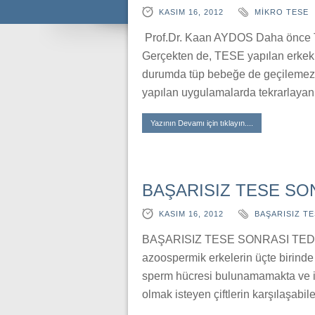
KASIM 16, 2012
MIKRO TESE
Prof.Dr. Kaan AYDOS Daha önce 
Gerçekten de, TESE yapılan erkek
durumda tüp bebeğe de geçilemez. 
yapılan uygulamalarda tekrarlay
Yazının Devamı için tıklayın....
BAŞARISIZ TESE SO
KASIM 16, 2012
BAŞARISIZ TE
BAŞARISIZ TESE SONRASI TEDAVİ 
azoospermik erkelerin üçte birind
sperm hücresi bulunamamakta ve iş
olmak isteyen çiftlerin karşılaşabil