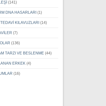
LEŞİ
(141)
RM DNA HASARLARI
(1)
 TEDAVİ KILAVUZLARI
(14)
AVİLER
(7)
EOLAR
(136)
AM TARZI VE BESLENME
(44)
LANAN ERKEK
(4)
UMLAR
(16)