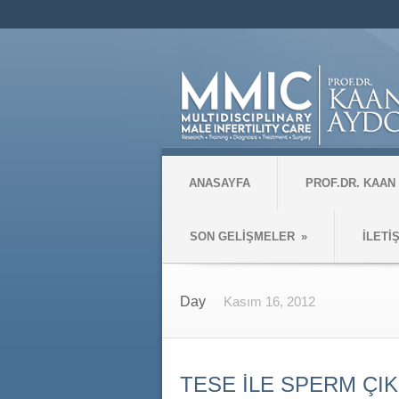
ANASAYFA
PROF.DR. KAAN
SON GELİŞMELER
»
İLETİ
Day
Kasım 16, 2012
TESE İLE SPERM ÇIK