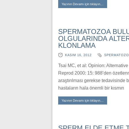
Yazının Devamı için tıklayın....
SPERMATOZOA BUL
OLGULARINDA ALTER
KLONLAMA
KASIM 16, 2012
SPERMATOZO
Tsai MC, et al: Opinion: Alternativ
Reprod 2000: 15: 988’den özetlenmi
araştırılması gerekse tedavisinde
hastaların hala önemli bir kısmın
Yazının Devamı için tıklayın....
SPERM ELDE ETME T