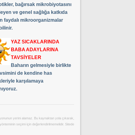
tikler, bağırsak mikrobiyotasını
leyen ve genel sağlığa katkıda
n faydalı mikroorganizmalar
ilinir.
YAZ SICAKLARINDA
BABA ADAYLARINA
TAVSİYELER
Baharın gelmesiyle birlikte
vsimini de kendine has
kleriyle karşılamaya
nıyoruz.
ltasyonunun yerini alamaz. Bu kaynaktan yola çıkarak,
yönteminin seçimi için değerlendirilmemelidir. Sitede