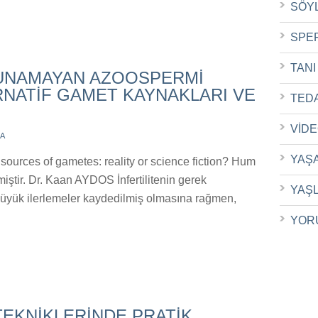
SÖY
SPE
TANI
UNAMAYAN AZOOSPERMİ
NATİF GAMET KAYNAKLARI VE
TED
VİD
A
YAŞ
e sources of gametes: reality or science fiction? Hum
ştir. Dr. Kaan AYDOS İnfertilitenin gerek
YAŞ
 büyük ilerlemeler kaydedilmiş olmasına rağmen,
YOR
EKNİKLERİNDE PRATİK