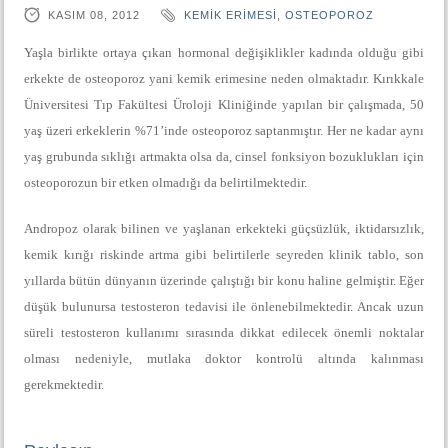
KASIM 08, 2012
KEMIK ERIMESI
,
OSTEOPOROZ
Yaşla birlikte ortaya çıkan hormonal değişiklikler kadında olduğu gibi
erkekte de osteoporoz yani kemik erimesine neden olmaktadır. Kırıkkale
Üniversitesi Tıp Fakültesi Üroloji Kliniğinde yapılan bir çalışmada, 50
yaş üzeri erkeklerin %71’inde osteoporoz saptanmıştır. Her ne kadar aynı
yaş grubunda sıklığı artmakta olsa da, cinsel fonksiyon bozuklukları için
osteoporozun bir etken olmadığı da belirtilmektedir.
Andropoz olarak bilinen ve yaşlanan erkekteki güçsüzlük, iktidarsızlık,
kemik kırığı riskinde artma gibi belirtilerle seyreden klinik tablo, son
yıllarda bütün dünyanın üzerinde çalıştığı bir konu haline gelmiştir. Eğer
düşük bulunursa testosteron tedavisi ile önlenebilmektedir. Ancak uzun
süreli testosteron kullanımı sırasında dikkat edilecek önemli noktalar
olması nedeniyle, mutlaka doktor kontrolü altında kalınması
gerekmektedir.