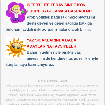
İNFERTİLİTE TEDAVİSİNDE KÖK
HÜCRE UYGULAMASI BAŞLADI MI?
Probiyotikler, bağırsak mikrobiyotasını
destekleyen ve genel sağlığa katkıda
bulunan faydalı mikroorganizmalar olarak bilinir.
YAZ SICAKLARINDA BABA
ADAYLARINA TAVSİYELER
Baharın gelmesiyle birlikte yaz
mevsimini de kendine has güzellikleriyle
karşılamaya hazırlanıyoruz.
Sınırlı Sorumluluk Beyanı
Web sitemizin içeriği, ziyaretçiyi bilgilendirmeye yönelik hazırlanmıştır. Sitede yer
alan bilgiler, hiçbir zaman bir hekim tedavisinin ya da konsültasyonunun yerini
alamaz. Bu kaynaktan yola çıkarak, ilaç tedavisine başlanması ya da mevcut
tedavinin değiştirilmesi kesinlikte tavsiye edilmez. Web sitemizin içeriği, asla kişisel
teşhis ya da tedavi yönteminin seçimi için değerlendirilmemelidir. Sitede kanun