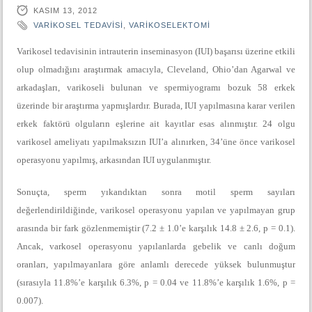
KASIM 13, 2012
VARIKOSEL TEDAVISI
,
VARIKOSELEKTOMI
Varikosel tedavisinin intrauterin inseminasyon (IUI) başarısı üzerine etkili
olup olmadığını araştırmak amacıyla, Cleveland, Ohio’dan Agarwal ve
arkadaşları, varikoseli bulunan ve spermiyogramı bozuk 58 erkek
üzerinde bir araştırma yapmışlardır. Burada, IUI yapılmasına karar verilen
erkek faktörü olguların eşlerine ait kayıtlar esas alınmıştır. 24 olgu
varikosel ameliyatı yapılmaksızın IUI’a alınırken, 34’üne önce varikosel
operasyonu yapılmış, arkasından IUI uygulanmıştır.
Sonuçta, sperm yıkandıktan sonra motil sperm sayıları
değerlendirildiğinde, varikosel operasyonu yapılan ve yapılmayan grup
arasında bir fark gözlenmemiştir (7.2 ± 1.0’e karşılık 14.8 ± 2.6, p = 0.1).
Ancak, varkosel operasyonu yapılanlarda gebelik ve canlı doğum
oranları, yapılmayanlara göre anlamlı derecede yüksek bulunmuştur
(sırasıyla 11.8%’e karşılık 6.3%, p = 0.04 ve 11.8%’e karşılık 1.6%, p =
0.007).