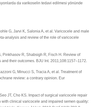
syonlarda da varikoselin tedavi edilmesi yönünde
hle G, Jarvi K, Salonia A, et al. Varicocele and male
meta-analysis and review of the role of varicocele
S, Pinkhasov R, Shabsigh R, Fisch H. Review of
s and their outcomes. BJU Int. 2011;108:1157–1172.
azzoni G, Minucci S, Tracia A, et al. Treatment of
ochrane review: a contrary opinion. Eur
eo JT, Cho KS. Impact of surgical varicocele repair
 with clinical varicocele and impaired semen quality: