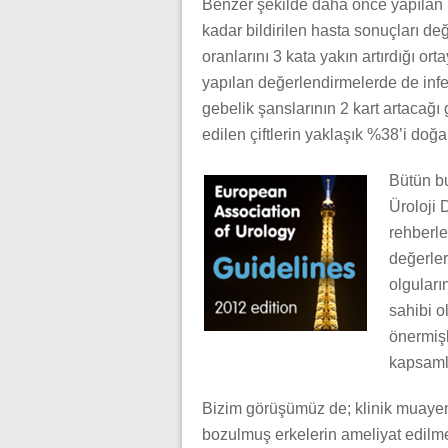
Benzer şekilde daha önce yapılan 
kadar bildirilen hasta sonuçları de
oranlarını 3 kata yakın artırdığı 
yapılan değerlendirmelerde de infert
gebelik şanslarının 2 kart artacağı
edilen çiftlerin yaklaşık %38’i doğa
Bütün b
Üroloji 
rehberl
değerler
olguları
sahibi o
önermişl
kapsamlı
Bizim görüşümüz de; klinik muayen
bozulmuş erkelerin ameliyat edil