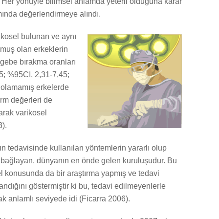
. Her yönüyle bilimsel anlamda yeterli olduğuna karar
mında değerlendirmeye alındı.
ikosel bulunan ve aynı
muş olan erkeklerin
i gebe bırakma oranları
15; %95CI, 2,31-7,45;
bi olamamış erkelerde
rm değerleri de
arak varikosel
).
n tedavisinde kullanılan yöntemlerin yararlı olup
ra bağlayan, dünyanın en önde gelen kuruluşudur. Bu
sel konusunda da bir araştırma yapmış ve tedavi
ndığını göstermiştir ki bu, tedavi edilmeyenlerle
arak anlamlı seviyede idi (Ficarra 2006).