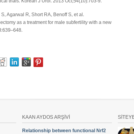
cal trials. Korean J Urol. 2013 Oct;54(10):703-9.
, Agarwal R, Short RA, Benoff S, et al.
ectomy as a treatment for male subfertility with a new
88:639–648.
KAAN AYDOS ARŞİVİ
SİTEY
Relationship between functional Nrf2