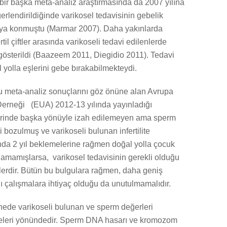
bir başka meta-analiz araştırmasında da 2007 yılına
ğerlendirildiğinde varikosel tedavisinin gebelik
ortaya konmuştu (Marmar 2007). Daha yakınlarda
il çiftler arasında varikoseli tedavi edilenlerde
 gösterildi (Baazeem 2011, Diegidio 2011). Tedavi
l yolla eşlerini gebe bırakabilmekteydi.
u meta-analiz sonuçlarını göz önüne alan Avrupa
Derneği (EUA) 2012-13 yılında yayınladığı
erinde başka yönüyle izah edilemeyen ama sperm
i bozulmuş ve varikoseli bulunan infertilite
nda 2 yıl beklemelerine rağmen doğal yolla çocuk
lamamışlarsa, varikosel tedavisinin gerekli olduğu
erdir. Bütün bu bulgulara rağmen, daha geniş
 çalışmalara ihtiyaç olduğu da unutulmamalıdır.
ede varikoseli bulunan ve sperm değerleri
meleri yönündedir. Sperm DNA hasarı ve kromozom