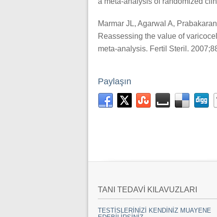
a meta-analysis of randomized clini
Marmar JL, Agarwal A, Prabakaran S
Reassessing the value of varicocel
meta-analysis. Fertil Steril. 2007;
Paylaşın
TANI TEDAVİ KILAVUZLARI
TESTİSLERİNİZİ KENDİNİZ MUAYENE