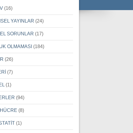
İV
(16)
MSEL YAYINLAR
(24)
SEL SORUNLAR
(17)
UK OLMAMASI
(184)
ER
(26)
ERİ
(7)
EL
(1)
ERLER
(94)
 HÜCRE
(8)
STATİT
(1)