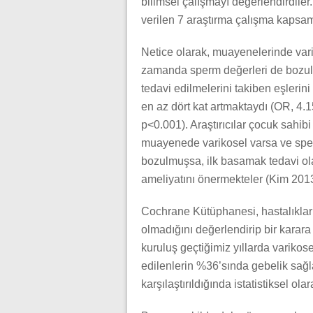
bilimsel çalışmayı değerlendirdiler
verilen 7 araştırma çalışma kapsa
Netice olarak, muayenelerinde var
zamanda sperm değerleri de bozul
tedavi edilmelerini takiben eşlerin
en az dört kat artmaktaydı (OR, 4.
p<0.001). Araştırıcılar çocuk sahi
muayenede varikosel varsa ve spe
bozulmuşsa, ilk basamak tedavi ol
ameliyatını önermekteler (Kim 2013
Cochrane Kütüphanesi, hastalıkları
olmadığını değerlendirip bir kara
kuruluş geçtiğimiz yıllarda variko
edilenlerin %36’sında gebelik sağla
karşılaştırıldığında istatistiksel ol