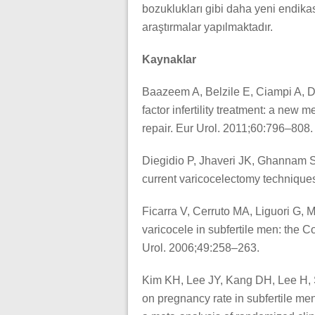
bozuklukları gibi daha yeni endika
araştırmalar yapılmaktadır.
Kaynaklar
Baazeem A, Belzile E, Ciampi A, Do
factor infertility treatment: a new 
repair. Eur Urol. 2011;60:796–808.
Diegidio P, Jhaveri JK, Ghannam 
current varicocelectomy technique
Ficarra V, Cerruto MA, Liguori G, M
varicocele in subfertile men: the C
Urol. 2006;49:258–263.
Kim KH, Lee JY, Kang DH, Lee H, S
on pregnancy rate in subfertile men