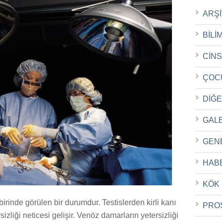
ARŞ
BİLİ
CİN
ÇOC
DİĞ
GAL
GEN
HAB
KÖK
birinde görülen bir durumdur. Testislerden kirli kanı
PRO
zliği neticesi gelişir. Venöz damarların yetersizliği