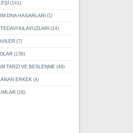
LEŞİ
(141)
RM DNA HASARLARI
(1)
 TEDAVİ KILAVUZLARI
(14)
AVİLER
(7)
EOLAR
(136)
AM TARZI VE BESLENME
(44)
LANAN ERKEK
(4)
UMLAR
(16)