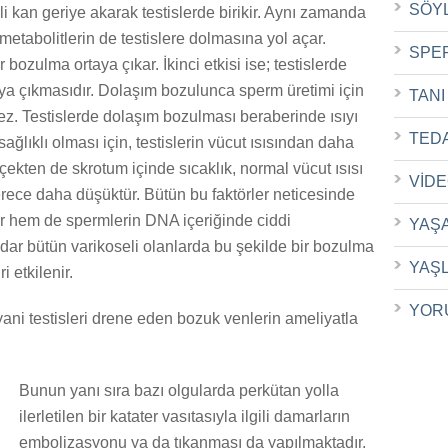
SÖY
kirli kan geriye akarak testislerde birikir. Aynı zamanda
etabolitlerin de testislere dolmasına yol açar.
SPE
bozulma ortaya çıkar. İkinci etkisi ise; testislerde
ya çıkmasıdır. Dolaşım bozulunca sperm üretimi için
TANI
ez. Testislerde dolaşım bozulması beraberinde ısıyı
TED
sağlıklı olması için, testislerin vücut ısısından daha
ekten de skrotum içinde sıcaklık, normal vücut ısısı
VİD
rece daha düşüktür. Bütün bu faktörler neticesinde
ır hem de spermlerin DNA içeriğinde ciddi
YAŞ
dar bütün varikoseli olanlarda bu şekilde bir bozulma
YAŞ
 etkilenir.
YOR
 yani testisleri drene eden bozuk venlerin ameliyatla
Bunun yanı sıra bazı olgularda perkütan yolla
ilerletilen bir katater vasıtasıyla ilgili damarların
embolizasyonu ya da tıkanması da yapılmaktadır.