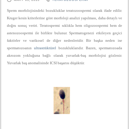
Sperm morfolojisindeki bozukluklar teratozoospermi olarak ifade edilir.
Kruger
kesin kriterlerine göre morfoloji analizi yapılması, daha detaylı ve
doğru sonuç veriri. Teratospermi sıklıkla hem oligozoospermi hem de
astenozoospermi ile birlikte bulunur. Spermatogenezi etkileyen geçici
faktörler ve
varikosel
de diğer nedenleridir. Bir başka neden ise
spermatozoanın
ultrastrüktürel
bozukluklarıdır. Bazen, spermatozoada
akrozom yokluğuna bağlı olarak
yuvarlak-baş
morfolojisi gözlenir.
Yuvarlak baş anomalisinde ICSI başarısı düşüktür.