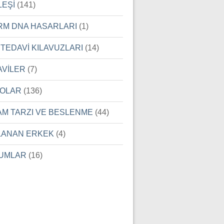
LEŞİ
(141)
RM DNA HASARLARI
(1)
 TEDAVİ KILAVUZLARI
(14)
AVİLER
(7)
EOLAR
(136)
AM TARZI VE BESLENME
(44)
LANAN ERKEK
(4)
UMLAR
(16)