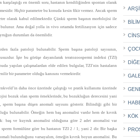
in karşılaştığı en önemli soru, hastanın kendiliğinden spontan olarak
ARŞ
lmesidir. Hiçbir parametre bu konuda kesin fikir vermez. Ancak sperm
tre olarak kabul edilmektedir. Çünkü sperm başının morfolojisi ile
BİLİ
bulunur. Ama doğal yolla in vivo ortamda fertilizasyon için sadece
uyruğun durumları da önemlidir.
CİN
ÇOC
den fazla patoloji bulunabilir. Sperm başına patoloji sayısının,
kusuzdur. İşte bu görüşe dayanılarak
teratozoospermi indeksi (TZI)
DİĞ
nuda yapılan çalışmalardan elde edilen bulgular, TZI’nin hastaların
nilir bir parametre olduğu kanısını vermektedir.
GAL
kveld’in daha önce üzerinde çalıştığı ve pratik kullanımı üzerinde
GEN
olojisi bozuk olan sperm örneklerinde, bu bozukluğun derecesini yani
HAB
, sperm başına düşen anomali sayısını gösterir. Bilindiği gibi bir
luğu bulunabilir. Örneğin hem baş anomalisi vardır hem de kıvrık
KÖK
ak: baş ve kuyruk anomalisi olduğuna göre 2 adet anomalisi var
i sperm formülüne göre bu hastanın TZI 2 / 1; yani 2 dir. Bir başka
PRO
anomali bulunduğunu varsayalım, örneğin kıvrık boyun anomalisi. Bu