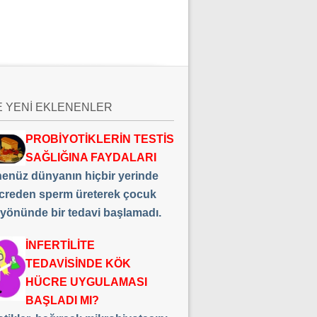
E YENİ EKLENENLER
PROBİYOTİKLERİN TESTİS
SAĞLIĞINA FAYDALARI
 henüz dünyanın hiçbir yerinde
creden sperm üreterek çocuk
 yönünde bir tedavi başlamadı.
İNFERTİLİTE
TEDAVİSİNDE KÖK
HÜCRE UYGULAMASI
BAŞLADI MI?