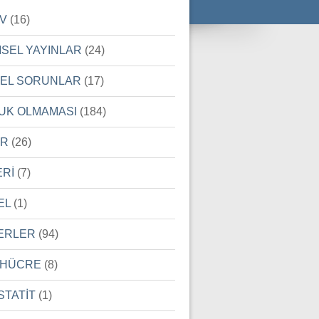
İV
(16)
MSEL YAYINLAR
(24)
SEL SORUNLAR
(17)
UK OLMAMASI
(184)
ER
(26)
ERİ
(7)
EL
(1)
ERLER
(94)
 HÜCRE
(8)
STATİT
(1)