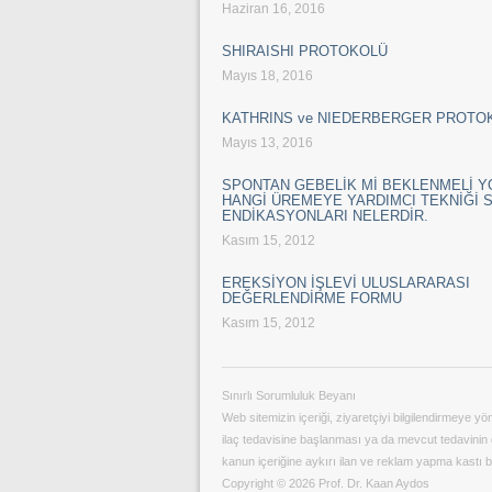
Haziran 16, 2016
SHIRAISHI PROTOKOLÜ
Mayıs 18, 2016
KATHRINS ve NIEDERBERGER PROTO
Mayıs 13, 2016
SPONTAN GEBELİK Mİ BEKLENMELİ 
HANGİ ÜREMEYE YARDIMCI TEKNİĞİ 
ENDİKASYONLARI NELERDİR.
Kasım 15, 2012
EREKSİYON İŞLEVİ ULUSLARARASI
DEĞERLENDİRME FORMU
Kasım 15, 2012
Sınırlı Sorumluluk Beyanı
Web sitemizin içeriği, ziyaretçiyi bilgilendirmeye y
ilaç tedavisine başlanması ya da mevcut tedavinin de
kanun içeriğine aykırı ilan ve reklam yapma kastı
Copyright © 2026 Prof. Dr. Kaan Aydos