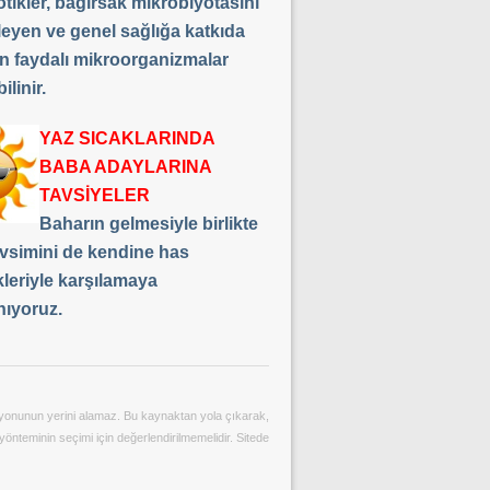
tikler, bağırsak mikrobiyotasını
leyen ve genel sağlığa katkıda
n faydalı mikroorganizmalar
ilinir.
YAZ SICAKLARINDA
BABA ADAYLARINA
TAVSİYELER
Baharın gelmesiyle birlikte
vsimini de kendine has
kleriyle karşılamaya
nıyoruz.
ltasyonunun yerini alamaz. Bu kaynaktan yola çıkarak,
yönteminin seçimi için değerlendirilmemelidir. Sitede