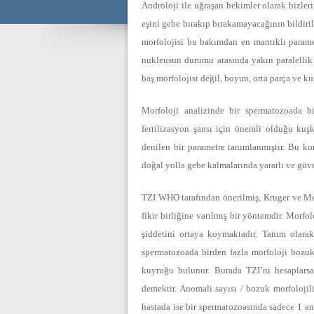
Androloji ile uğraşan hekimler olarak bizler
eşini gebe bırakıp bırakamayacağının bildiri
morfolojisi bu bakımdan en mantıklı parame
nukleusun durumu arasında yakın paralellik 
baş morfolojisi değil, boyun, orta parça ve k
Morfoloji analizinde bir spermatozoada bir
fertilizasyon şansı için önemli olduğu kuş
denilen bir parametre tanımlanmıştır. Bu ko
doğal yolla gebe kalmalarında yararlı ve güve
TZI WHO tarafından önerilmiş, Kruger ve Men
fikir birliğine varılmış bir yöntemdir. Morf
şiddetini ortaya koymaktadır. Tanım olarak
spermatozoada birden fazla morfoloji bozuk
kuyruğu bulunur. Burada TZI’ni hesaplars
demektir. Anomali sayısı / bozuk morfolojil
hastada ise bir spermatozoasında sadece 1 