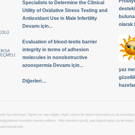
Probiyo
Specialists to Determine the Clinical
destek
Utility of Oxidative Stress Testing and
buluna
Antioxidant Use in Male Infertility
olarak b
Devamı için...
KOLÜ
Evaluation of blood-testis barrier
integrity in terms of adhesion
YOKSA
SEÇMELİ;
molecules in nonobstructive
azoospermia Devamı için...
yaz me
güzelli
Diğerleri....
hazırla
önelik hazırlanmıştır. Sitede yer alan bilgiler, hiçbir zaman bir hekim tedavisinin ya da konsü
ğiştirilmesi kesinlikte tavsiye edilmez. Web sitemizin içeriği, asla kişisel teşhis ya da tedavi 
 bulunmamaktadır.