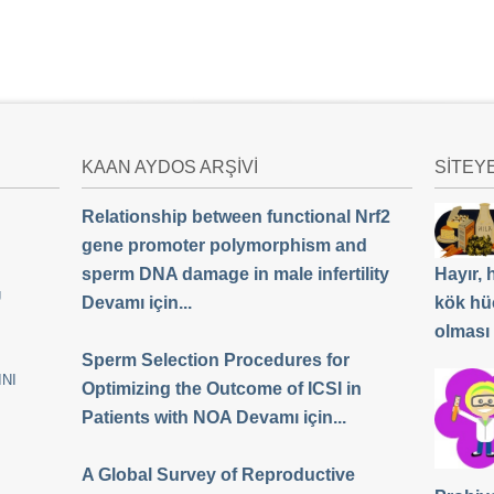
KAAN AYDOS ARŞİVİ
SİTEY
Relationship between functional Nrf2
gene promoter polymorphism and
sperm DNA damage in male infertility
Hayır,
Ü
Devamı için...
kök hü
olması
Sperm Selection Procedures for
NI
Optimizing the Outcome of ICSI in
Patients with NOA Devamı için...
A Global Survey of Reproductive