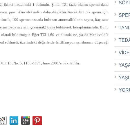
SÖY
 2, ikinci hastanınki 1 bulundu. Şimdi TZI fazla olanın spermi daha
zasyon şansı ikincidekinden daha düşüktür. Ancak biz tek sperm için
SPE
ılmalı, 100 spermatozoada bulunan anormalliklerin sayısı, kaç tane
ermatozoa sayısını çıkararak) buna bölünerek hesaplanmalıdır. Bunu
TANI
olarak bildirmiştir. Eğer TZI 1.60 ve altında ise, ya da Menkveld’e
TED
ul edilmeli, üzerindeki değerlerde fertilizasyon şanslarının düşeceği
VİD
Vol. 16, No. 6, 1165-1171, June 2001’e bakılabilir.
YAŞ
YAŞ
YOR