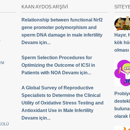
KAAN AYDOS ARŞİVİ
SİTEY
Relationship between functional Nrf2
gene promoter polymorphism and
sperm DNA damage in male infertility
Hayır,
Ü
Devamı için...
kök hü
olması
Sperm Selection Procedures for
NI
Optimizing the Outcome of ICSI in
Patients with NOA Devamı için...
A Global Survey of Reproductive
Probiyo
Specialists to Determine the Clinical
destek
Utility of Oxidative Stress Testing and
buluna
Antioxidant Use in Male Infertility
olarak b
Devamı için...
KOLÜ