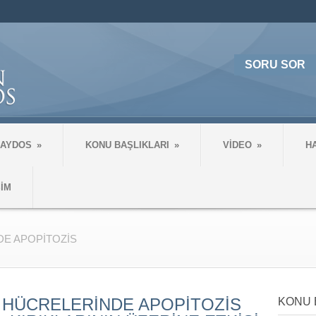
SORU SOR
 AYDOS
»
KONU BAŞLIKLARI
»
VİDEO
»
H
ŞİM
E APOPİTOZİS
 HÜCRELERİNDE APOPİTOZİS
KONU 