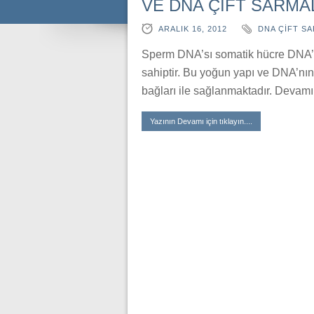
VE DNA ÇİFT SARMAL
ARALIK 16, 2012
DNA ÇİFT SA
Sperm DNA’sı somatik hücre DNA’
sahiptir. Bu yoğun yapı ve DNA’nın 
bağları ile sağlanmaktadır. Devamı 
Yazının Devamı için tıklayın....