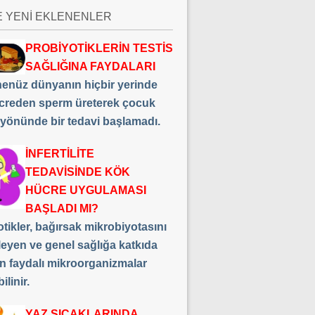
E YENİ EKLENENLER
PROBİYOTİKLERİN TESTİS
SAĞLIĞINA FAYDALARI
 henüz dünyanın hiçbir yerinde
creden sperm üreterek çocuk
 yönünde bir tedavi başlamadı.
İNFERTİLİTE
TEDAVİSİNDE KÖK
HÜCRE UYGULAMASI
BAŞLADI MI?
tikler, bağırsak mikrobiyotasını
leyen ve genel sağlığa katkıda
n faydalı mikroorganizmalar
ilinir.
YAZ SICAKLARINDA