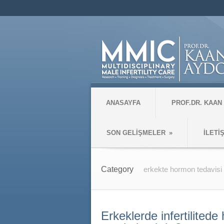
ANASAYFA
PROF.DR. KAAN
SON GELİŞMELER
»
İLETİ
Category
erkekte hormon tedavisi
Erkeklerde infertilitede