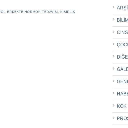
ARŞ
IĞI
,
ERKEKTE HORMON TEDAVISI
,
KISIRLIK
BİLİ
CİN
ÇOC
DİĞ
GAL
GEN
HAB
KÖK
PRO