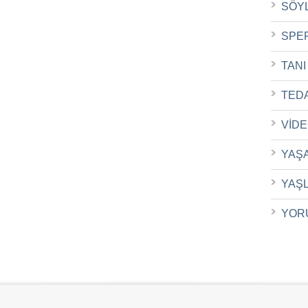
SÖY
SPE
TANI
TED
VİD
YAŞ
YAŞ
YOR