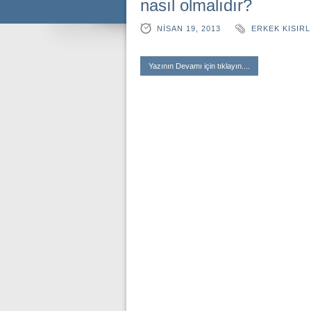
nasıl olmalıdır?
NISAN 19, 2013
ERKEK KISIRL
Yazının Devamı için tıklayın....