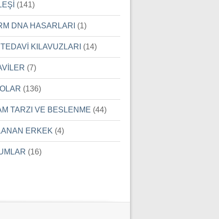
LEŞİ
(141)
RM DNA HASARLARI
(1)
 TEDAVİ KILAVUZLARI
(14)
AVİLER
(7)
EOLAR
(136)
AM TARZI VE BESLENME
(44)
LANAN ERKEK
(4)
UMLAR
(16)