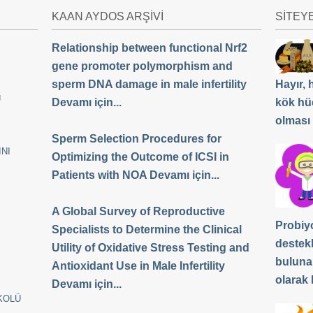
KAAN AYDOS ARŞİVİ
SİTEY
Relationship between functional Nrf2
gene promoter polymorphism and
sperm DNA damage in male infertility
Hayır,
Ü
Devamı için...
kök hü
olması
Sperm Selection Procedures for
NI
Optimizing the Outcome of ICSI in
Patients with NOA Devamı için...
A Global Survey of Reproductive
Probiyo
Specialists to Determine the Clinical
destek
Utility of Oxidative Stress Testing and
buluna
Antioxidant Use in Male Infertility
olarak b
Devamı için...
KOLÜ