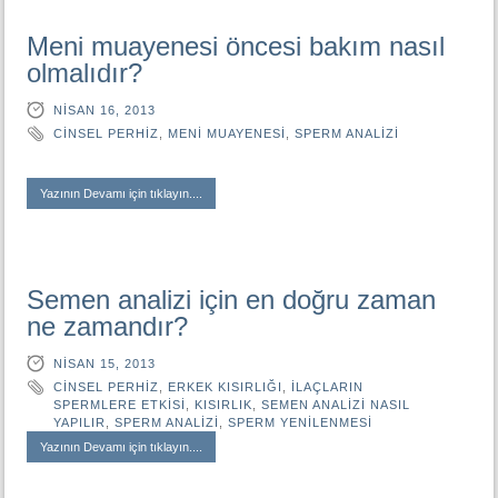
Meni muayenesi öncesi bakım nasıl
olmalıdır?
NISAN 16, 2013
CINSEL PERHIZ
,
MENI MUAYENESI
,
SPERM ANALIZI
Yazının Devamı için tıklayın....
Semen analizi için en doğru zaman
ne zamandır?
NISAN 15, 2013
CINSEL PERHIZ
,
ERKEK KISIRLIĞI
,
ILAÇLARIN
SPERMLERE ETKISI
,
KISIRLIK
,
SEMEN ANALIZI NASIL
YAPILIR
,
SPERM ANALIZI
,
SPERM YENILENMESI
Yazının Devamı için tıklayın....