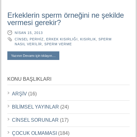
Erkeklerin sperm örneğini ne şekilde
vermesi gerekir?
NISAN 15, 2013
CINSEL PERHIZ
,
ERKEK KISIRLIĞI
,
KISIRLIK
,
SPERM
NASIL VERILIR
,
SPERM VERME
Yazının Devamı için tıklayın....
KONU BAŞLIKLARI
ARŞİV
(16)
BİLİMSEL YAYINLAR
(24)
CİNSEL SORUNLAR
(17)
ÇOCUK OLMAMASI
(184)