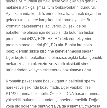
hücresi yumurtaya girmek üzere yola çıkarken genetik
makinesi artık çalışmaz, tüm fonksiyonlarını durdurur.
Aynı zamanda kendi üzerine sıkıca katlanarak dışarıdan
gelecek tehlikelere karşı kendini korumaya alır. Buna
kromatin paketlenmesi adı verilir. Bu şekilde bir
paketlenme olması için de yapısında bulunan histon
proteinlerini (H2A, H2B, H3, H4) terk ederek yerine
protamin proteinlerini (P1, P2) alır. Bunlar kromatin
iplikçiklerinin sıkıca birbirine kenetlenmesini sağlar.
Eğer böyle bir paketlenme olmazsa, açıkta kalan genetik
mekanizma birçok enzim ve zararlı oksidatif stres
ürünlerinden kolayca etkilenerek bozulmaya uğrar.
Kromatin paketlenme bozukluğunun belirtileri sperm
hareket ve şeklinde bozulmadır. Eğer yapılabilirse,
P1/P2 oranına bakılabilir. Özellikle DNA hasar oranında
yükseklik bulunması bundan şüphelendirmelidir. Doğal
yolla hiç döllenme olmuyorsa ya da aşılama tutmuyorsa