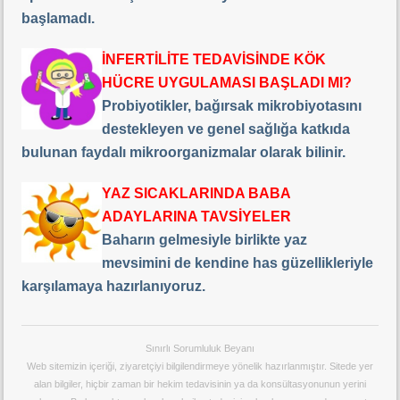
başlamadı.
İNFERTİLİTE TEDAVİSİNDE KÖK
HÜCRE UYGULAMASI BAŞLADI MI?
Probiyotikler, bağırsak mikrobiyotasını
destekleyen ve genel sağlığa katkıda
bulunan faydalı mikroorganizmalar olarak bilinir.
YAZ SICAKLARINDA BABA
ADAYLARINA TAVSİYELER
Baharın gelmesiyle birlikte yaz
mevsimini de kendine has güzellikleriyle
karşılamaya hazırlanıyoruz.
Sınırlı Sorumluluk Beyanı
Web sitemizin içeriği, ziyaretçiyi bilgilendirmeye yönelik hazırlanmıştır. Sitede yer
alan bilgiler, hiçbir zaman bir hekim tedavisinin ya da konsültasyonunun yerini