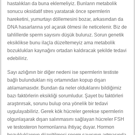
hastalıkları da buna eklemeliyiz. Bunların metabolik
sonucu oksidatif stres yaratarak önce spermlerin
hareketini, yumurtayı döllemesini bozar, arkasından da
DNA hasarlarına yol açarak ölmesi ile neticelenir. Biz de
tahlillerde sperm sayısını düşük buluruz. Sorun genetik
eksiklikse bunu ilaçla düzeltemeyiz ama metabolik
bozuklukları kaynağını ortadan kaldıracak şekilde tedavi
edebiliriz.
Sayı azlığının bir diğer nedeni ise spermlerin testiste
bağlı bulundukları niş ortamından kopup dışarı
atılamamasıdır. Bundan da neler olduklarını bildiğimiz
bazı faktörlerin eksikliği sorumludur. Şayet bu faktörleri
araştırırsak, sorunu bulup ona yönelik bir tedavi
uygulayabiliriz. Gerek kök hücreler gerekse spermlerin
olgunlaşarak dışarı salınmasını sağlayan hücreler FSH
ve testosteron hormonlarına ihtiyaç duyar. Hormon
bozukluklarının düzeltilmesi sperm sayısının artmasında