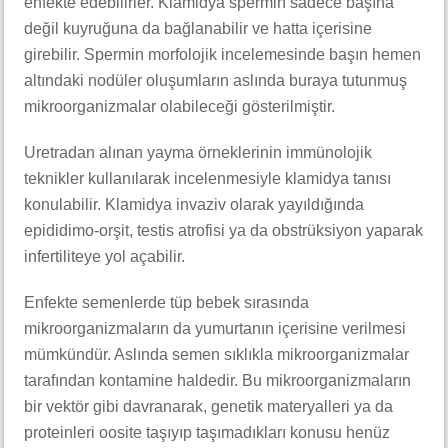
enfekte edebilirler. Klamidya spermin sadece başına
değil kuyruğuna da bağlanabilir ve hatta içerisine
girebilir. Spermin morfolojik incelemesinde başın hemen
altındaki nodüler oluşumların aslında buraya tutunmuş
mikroorganizmalar olabileceği gösterilmiştir.
Uretradan alınan yayma örneklerinin immünolojik
teknikler kullanılarak incelenmesiyle klamidya tanısı
konulabilir. Klamidya invaziv olarak yayıldığında
epididimo-orşit, testis atrofisi ya da obstrüksiyon yaparak
infertiliteye yol açabilir.
Enfekte semenlerde tüp bebek sırasında
mikroorganizmaların da yumurtanın içerisine verilmesi
mümkündür. Aslında semen sıklıkla mikroorganizmalar
tarafından kontamine haldedir. Bu mikroorganizmaların
bir vektör gibi davranarak, genetik materyalleri ya da
proteinleri oosite taşıyıp taşımadıkları konusu henüz