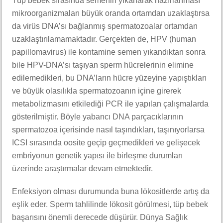
Tüp bebek sırasında semenin yıkanarak hazırlanması
mikroorganizmaları büyük oranda ortamdan uzaklaştırsa
da virüs DNA’sı bağlanmış spermatozoalar ortamdan
uzaklaştırılamamaktadır. Gerçekten de, HPV (human
papillomavirus) ile kontamine semen yıkandıktan sonra
bile HPV-DNA’sı taşıyan sperm hücrelerinin elimine
edilemedikleri, bu DNA’ların hücre yüzeyine yapıştıkları
ve büyük olasılıkla spermatozoanın içine girerek
metabolizmasını etkilediği PCR ile yapılan çalışmalarda
gösterilmiştir. Böyle yabancı DNA parçacıklarının
spermatozoa içerisinde nasıl taşındıkları, taşınıyorlarsa
ICSI sırasında oosite geçip geçmedikleri ve gelişecek
embriyonun genetik yapısı ile birleşme durumları
üzerinde araştırmalar devam etmektedir.
Enfeksiyon olması durumunda buna lökositlerde artış da
eşlik eder. Sperm tahlilinde lökosit görülmesi, tüp bebek
başarısını önemli derecede düşürür. Dünya Sağlık