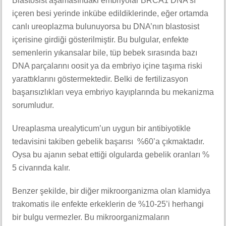
Blastosist aşamasındaki embriyolar BRCA1 DNA’sı
içeren besi yerinde inkübe edildiklerinde, eğer ortamda
canlı ureoplazma bulunuyorsa bu DNA’nın blastosist
içerisine girdiği gösterilmiştir. Bu bulgular, enfekte
semenlerin yıkansalar bile, tüp bebek sırasında bazı
DNA parçalarını oosit ya da embriyo içine taşıma riski
yarattıklarını göstermektedir. Belki de fertilizasyon
başarısızlıkları veya embriyo kayıplarında bu mekanizma
sorumludur.
Ureaplasma urealyticum’un uygun bir antibiyotikle
tedavisini takiben gebelik başarısı %60’a çıkmaktadır.
Oysa bu ajanın sebat ettiği olgularda gebelik oranları %
5 civarında kalır.
Benzer şekilde, bir diğer mikroorganizma olan klamidya
trakomatis ile enfekte erkeklerin de %10-25’i herhangi
bir bulgu vermezler. Bu mikroorganizmaların