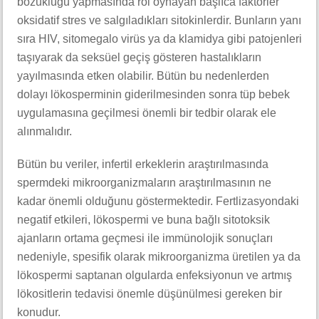
bozukluğu yapmasında rol oynayan başlıca faktörler
oksidatif stres ve salgıladıkları sitokinlerdir. Bunların yanı
sıra HIV, sitomegalo virüs ya da klamidya gibi patojenleri
taşıyarak da seksüel geçiş gösteren hastalıkların
yayılmasında etken olabilir. Bütün bu nedenlerden
dolayı lökosperminin giderilmesinden sonra tüp bebek
uygulamasına geçilmesi önemli bir tedbir olarak ele
alınmalıdır.
Bütün bu veriler, infertil erkeklerin araştırılmasında
spermdeki mikroorganizmaların araştırılmasının ne
kadar önemli olduğunu göstermektedir. Fertlizasyondaki
negatif etkileri, lökospermi ve buna bağlı sitotoksik
ajanların ortama geçmesi ile immünolojik sonuçları
nedeniyle, spesifik olarak mikroorganizma üretilen ya da
lökospermi saptanan olgularda enfeksiyonun ve artmış
lökositlerin tedavisi önemle düşünülmesi gereken bir
konudur.