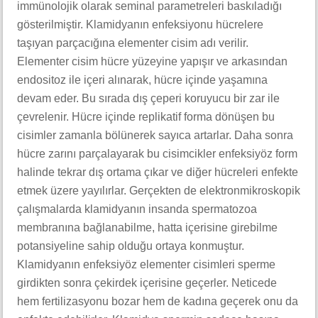
immünolojik olarak seminal parametreleri baskıladığı
gösterilmiştir. Klamidyanın enfeksiyonu hücrelere
taşıyan parçacığına elementer cisim adı verilir.
Elementer cisim hücre yüzeyine yapışır ve arkasından
endositoz ile içeri alınarak, hücre içinde yaşamına
devam eder. Bu sırada dış çeperi koruyucu bir zar ile
çevrelenir. Hücre içinde replikatif forma dönüşen bu
cisimler zamanla bölünerek sayıca artarlar. Daha sonra
hücre zarını parçalayarak bu cisimcikler enfeksiyöz form
halinde tekrar dış ortama çıkar ve diğer hücreleri enfekte
etmek üzere yayılırlar. Gerçekten de elektronmikroskopik
çalışmalarda klamidyanın insanda spermatozoa
membranına bağlanabilme, hatta içerisine girebilme
potansiyeline sahip olduğu ortaya konmuştur.
Klamidyanın enfeksiyöz elementer cisimleri sperme
girdikten sonra çekirdek içerisine geçerler. Neticede
hem fertilizasyonu bozar hem de kadına geçerek onu da