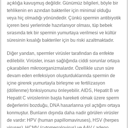
açıklığa kavuşmuş değildir. Günümüz bilgileri, böyle bir
tehlikenin en azından bakteriler için minimal olduğu
veya hiç olmadığı yönündedir. Çünkü spermin antibiyotik
içeren besi yerlerinde hazırlanıyor olması, tüp bebek
sırasında tek bir spermin yumurtaya verilmesi ve kültür
süresinin kısalığı bakteriler için bu riski azaltmaktadır.
Diğer yandan, spermler virüsler tarafından da enfekte
edilebilir. Virüsler, insan sağlığında ciddi sorunlar ortaya
çıkarabilen mikroorganizmalardır. Özellikle uzun süre
devam eden enfeksiyon oluşturduklarında spermin de
içine girerek yumurtayla birleşme ve fertilizasyon
(döllenme) fonksiyonunu önleyebilir. AIDS, Hepatit B ve
Hepatit C virüslerinin başta hareketi olmak üzere sperm
değerlerini bozduğu, DNA hasarlarına yol açtığını ortaya
konmuştur. Bunların dışında daha nadir görülen virüsler
de vardır: HPV (human papillomaviruses), HSV (herpes
viruses), HCMV (cytomegalovirus) ve AAV ( adeno