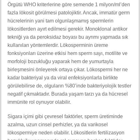
Örgütü WHO kriterlerine göre semende 1 milyon/ml’den
fazla lökosit görülmesi patolojiktir. Ancak, immatür germ
hücrelerinin yani tam olgunlaşmamış spermlerin
lökositlerden ayırt edilmesi gerekir. Monoklonal antikor
tekniği ya da peroksidaz boyası bu ayrımı yapmada sık
kullanılan yöntemlerdir. Lökosperminin üreme
fonksiyonları üzerine etkisi hem sperm sayı, motilite ve
morfoloji bozukluğu yaparak hem de yumurtayla
birleşmesini önleyerek ortaya çıkar. Lökospermi her ne
kadar bakteriyal ya da viral enfeksiyonlarla birlikte
görülebilirse de, olguların %80’inde bakteriyolojik testler
negatif çıkmaktadır. Burada yaşam tarzı ya da hücresel
immünite rol oynuyor olabilir.
Sigara içimi gibi çevresel faktörler, sperm üretiminde
azalma, uzun cinsel perhizler, ya da varikosel
lökospermiye neden olabilir. Lökositlerin fertilizasyon