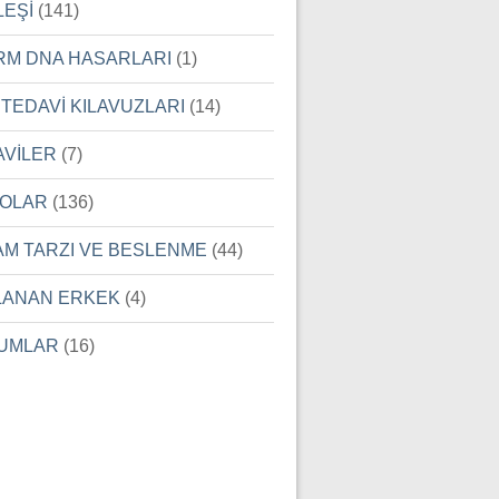
LEŞİ
(141)
RM DNA HASARLARI
(1)
 TEDAVİ KILAVUZLARI
(14)
AVİLER
(7)
EOLAR
(136)
AM TARZI VE BESLENME
(44)
LANAN ERKEK
(4)
UMLAR
(16)