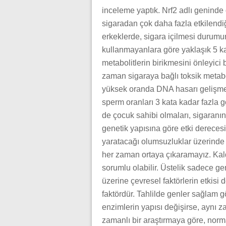
inceleme yaptık. Nrf2 adlı geninde 
sigaradan çok daha fazla etkilendiğ
erkeklerde, sigara içilmesi durum
kullanmayanlara göre yaklaşık 5 kat
metabolitlerin birikmesini önleyici b
zaman sigaraya bağlı toksik metab
yüksek oranda DNA hasarı gelişme
sperm oranları 3 kata kadar fazla g
de çocuk sahibi olmaları, sigaranı
genetik yapısına göre etki dereces
yaratacağı olumsuzluklar üzerinde 
her zaman ortaya çıkaramayız. Kal
sorumlu olabilir. Üstelik sadece ge
üzerine çevresel faktörlerin etkisi
faktördür. Tahlilde genler sağlam gö
enzimlerin yapısı değişirse, aynı zar
zamanlı bir araştırmaya göre, norm