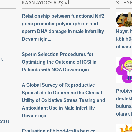
KAAN AYDOS ARŞİVİ
SİTEY
Relationship between functional Nrf2
gene promoter polymorphism and
sperm DNA damage in male infertility
Hayır,
Ü
Devamı için...
kök hü
olması
Sperm Selection Procedures for
NI
Optimizing the Outcome of ICSI in
Patients with NOA Devamı için...
A Global Survey of Reproductive
Probiyo
Specialists to Determine the Clinical
destek
Utility of Oxidative Stress Testing and
buluna
Antioxidant Use in Male Infertility
olarak b
Devamı için...
KOLÜ
Evaluation of blood-testis barrier