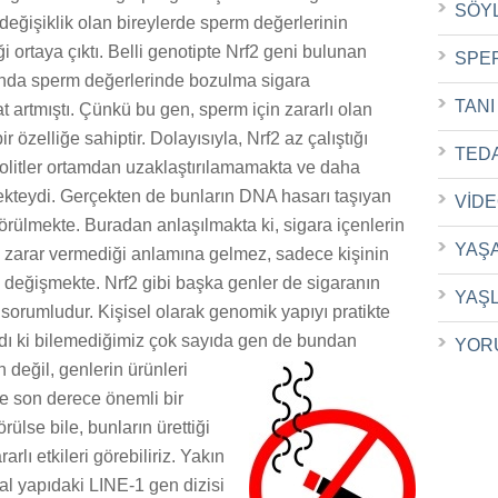
SÖY
değişiklik olan bireylerde sperm değerlerinin
i ortaya çıktı. Belli genotipte Nrf2 geni bulunan
SPE
unda sperm değerlerinde bozulma sigara
TANI
 artmıştı. Çünkü bu gen, sperm için zararlı olan
ir özelliğe sahiptir. Dolayısıyla, Nrf2 az çalıştığı
TED
olitler ortamdan uzaklaştırılamamakta ve daha
kteydi. Gerçekten de bunların DNA hasarı taşıyan
VİD
örülmekte. Buradan anlaşılmakta ki, sigara içenlerin
YAŞ
n zarar vermediği anlamına gelmez, sadece kişinin
i değişmekte. Nrf2 gibi başka genler de sigaranın
YAŞ
sorumludur. Kişisel olarak genomik yapıyı pratikte
dı ki bilemediğimiz çok sayıda gen de bundan
YOR
n
değil, genlerin ürünleri
 de son derece önemli bir
rülse bile, bunların ürettiği
arlı etkileri görebiliriz. Yakın
al yapıdaki LINE-1 gen dizisi