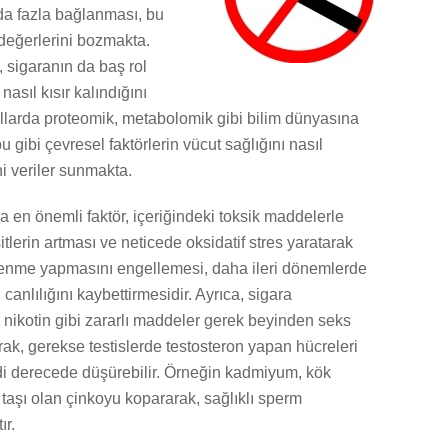
 da fazla bağlanması, bu
 değerlerini bozmakta.
 sigaranın da baş rol
nasıl kısır kalındığını
yıllarda proteomik, metabolomik gibi bilim dünyasına
u gibi çevresel faktörlerin vücut sağlığını nasıl
ni veriler sunmakta.
 en önemli faktör, içeriğindeki toksik maddelerle
itlerin artması ve neticede oksidatif stres yaratarak
lenme yapmasını engellemesi, daha ileri dönemlerde
nlılığını kaybettirmesidir. Ayrıca, sigara
ikotin gibi zararlı maddeler gerek beyinden seks
ak, gerekse testislerde testosteron yapan hücreleri
di derecede düşürebilir. Örneğin kadmiyum, kök
taşı olan çinkoyu kopararak, sağlıklı sperm
ır.