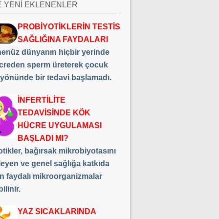
E YENİ EKLENENLER
PROBİYOTİKLERİN TESTİS
SAĞLIĞINA FAYDALARI
 henüz dünyanın hiçbir yerinde
creden sperm üreterek çocuk
 yönünde bir tedavi başlamadı.
İNFERTİLİTE
TEDAVİSİNDE KÖK
HÜCRE UYGULAMASI
BAŞLADI MI?
tikler, bağırsak mikrobiyotasını
leyen ve genel sağlığa katkıda
n faydalı mikroorganizmalar
ilinir.
YAZ SICAKLARINDA