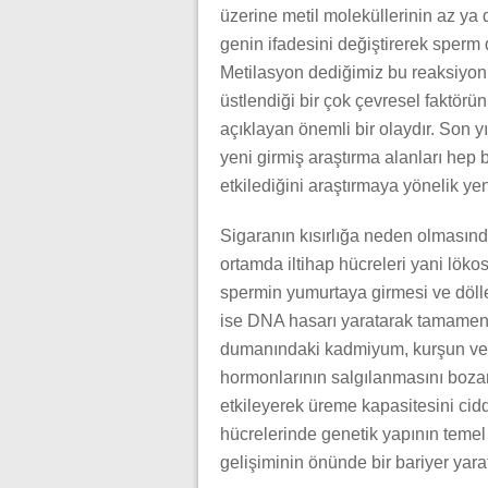
üzerine metil moleküllerinin az ya
genin ifadesini değiştirerek sperm
Metilasyon dediğimiz bu reaksiyon,
üstlendiği bir çok çevresel faktörün 
açıklayan önemli bir olaydır. Son 
yeni girmiş araştırma alanları hep b
etkilediğini araştırmaya yönelik ye
Sigaranın kısırlığa neden olmasında
ortamda iltihap hücreleri yani lökos
spermin yumurtaya girmesi ve döl
ise DNA hasarı yaratarak tamamen ca
dumanındaki kadmiyum, kurşun ve n
hormonlarının salgılanmasını bozar
etkileyerek üreme kapasitesini cid
hücrelerinde genetik yapının temel 
gelişiminin önünde bir bariyer yarat