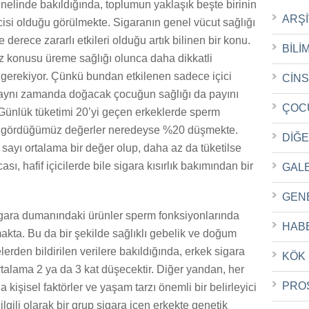
elinde bakıldığında, toplumun yaklaşık beşte birinin
ARŞ
icisi olduğu görülmekte. Sigaranın genel vücut sağlığı
 derece zararlı etkileri olduğu artık bilinen bir konu.
BİLİ
 konusu üreme sağlığı olunca daha dikkatli
gerekiyor. Çünkü bundan etkilenen sadece içici
CİN
aynı zamanda doğacak çocuğun sağlığı da payını
ÇOC
Günlük tüketimi 20’yi geçen erkeklerde sperm
de gördüğümüz değerler neredeyse %20 düşmekte.
DİĞ
sayı ortalama bir değer olup, daha az da tüketilse
ası, hafif içicilerde bile sigara kısırlık bakımından bir
GAL
GEN
, sigara dumanındaki ürünler sperm fonksiyonlarında
HAB
kta. Bu da bir şekilde sağlıklı gebelik ve doğum
lerden bildirilen verilere bakıldığında, erkek sigara
KÖK
rtalama 2 ya da 3 kat düşecektir. Diğer yandan, her
PRO
 kişisel faktörler ve yaşam tarzı önemli bir belirleyici
ilgili olarak bir grup sigara içen erkekte genetik