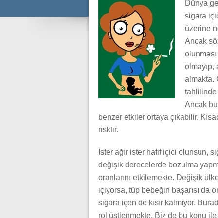
Dünya gen
sigara iç
üzerine ne
Ancak söz
olunması 
olmayıp, 
almakta. 
tahlilin
Ancak bu 
benzer etkiler ortaya çıkabilir. Kısac
risktir.
İster ağır ister hafif içici olunsun
değişik derecelerde bozulma yapma
oranlarını etkilemekte. Değişik ülke
içiyorsa, tüp bebeğin başarısı da o
sigara içen de kısır kalmıyor. Burada
rol üstlenmekte. Biz de bu konu ile 