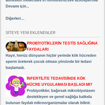
adhesion molecules in nonobstructive azoospermia
Devamı için...
Diğerleri....
SİTEYE YENİ EKLENENLER
PROBİYOTİKLERİN TESTİS SAĞLIĞINA
FAYDALARI
Hayır, henüz dünyanın hiçbir yerinde kök hücreden
sperm üreterek çocuk olması yönünde bir tedavi
başlamadı.
İNFERTİLİTE TEDAVİSİNDE KÖK
HÜCRE UYGULAMASI BAŞLADI MI?
Probiyotikler, bağırsak mikrobiyotasını
destekleyen ve genel sağlığa katkıda
bulunan faydalı mikroorganizmalar olarak bilinir.