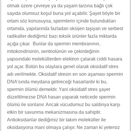
olmak üzere çevreye ya da yaşam tarzına bağlı çok
sayıda olumsuz koşul buna yol açabilir. Şayet böyle bir
ortam söz konusuysa, spermlerin içinde bulundukları
ortamda, yapılarında fazladan oksijen taşıyan ve serbest
radikaller dediğimiz bazı toksik ürünler fazla miktarda
açığa çıkar. Bunlar da spermin membranının,
mitokondrisinin, sentriolünün ve çekirdeğinin
yapısındaki moleküllerden elektron çalarak ciddi hasara
yol açar. Bütün bu olaylara genel olarak oksidatif stres
adı verilmekte. Oksidatif stresin en son aşaması spermin
DNA’sında meydana getireceği hasarlardır ki bu,
spermin ölümü demektir. Yani oksidatif stres şayet
düzeltilmezse DNA hasarı yaparak neticede spermin
ölümü ile sonlanır. Ancak vücudumuz bu saldırıya karşı
etkin bir savunma mekanizmasına da sahiptir.
Antioksidanlar dediğimiz bir takım moleküller ile
oksidasyona mani olmaya çalışır. Ne zaman ki yetersiz