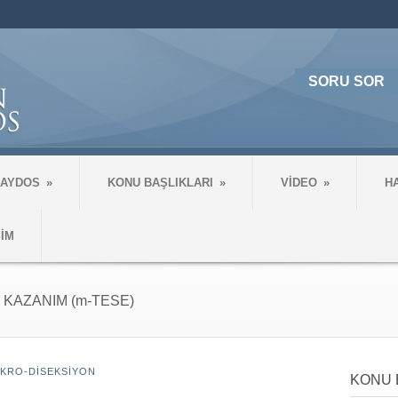
SORU SOR
 AYDOS
»
KONU BAŞLIKLARI
»
VİDEO
»
H
ŞİM
 KAZANIM (m-TESE)
IKRO-DISEKSIYON
KONU 