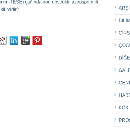
m (m-TESE) çağında non-obstrüktif azoospermili
ARŞ
kli midir?
BİLİ
CİN
ÇOC
DİĞ
GAL
GEN
HAB
KÖK
PRO