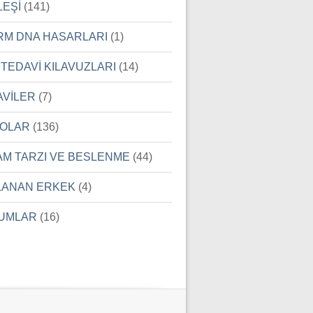
LEŞİ
(141)
RM DNA HASARLARI
(1)
 TEDAVİ KILAVUZLARI
(14)
AVİLER
(7)
EOLAR
(136)
AM TARZI VE BESLENME
(44)
LANAN ERKEK
(4)
UMLAR
(16)