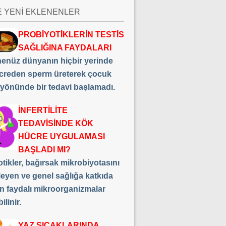
E YENİ EKLENENLER
PROBİYOTİKLERİN TESTİS
SAĞLIĞINA FAYDALARI
 henüz dünyanın hiçbir yerinde
creden sperm üreterek çocuk
 yönünde bir tedavi başlamadı.
İNFERTİLİTE
TEDAVİSİNDE KÖK
HÜCRE UYGULAMASI
BAŞLADI MI?
tikler, bağırsak mikrobiyotasını
leyen ve genel sağlığa katkıda
n faydalı mikroorganizmalar
ilinir.
YAZ SICAKLARINDA