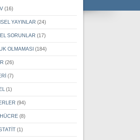
İV
(16)
MSEL YAYINLAR
(24)
SEL SORUNLAR
(17)
UK OLMAMASI
(184)
ER
(26)
ERİ
(7)
EL
(1)
ERLER
(94)
 HÜCRE
(8)
STATİT
(1)