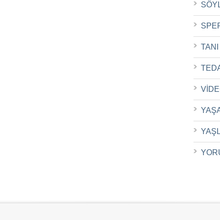
SÖY
SPE
TANI
TED
VİD
YAŞ
YAŞ
YOR