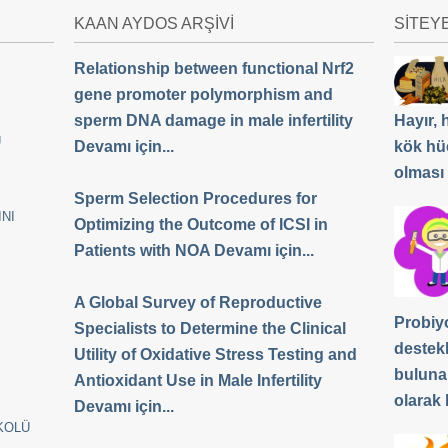
KAAN AYDOS ARŞİVİ
SİTEY
Relationship between functional Nrf2
gene promoter polymorphism and
sperm DNA damage in male infertility
Hayır,
Ü
Devamı için...
kök hü
olması
Sperm Selection Procedures for
NI
Optimizing the Outcome of ICSI in
Patients with NOA Devamı için...
A Global Survey of Reproductive
Probiyo
Specialists to Determine the Clinical
destek
Utility of Oxidative Stress Testing and
buluna
Antioxidant Use in Male Infertility
olarak b
Devamı için...
KOLÜ