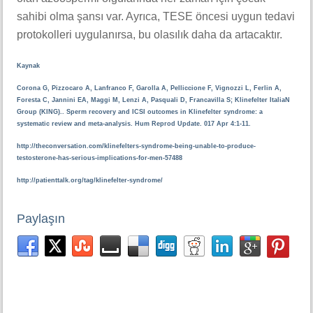
sahibi olma şansı var. Ayrıca, TESE öncesi uygun tedavi
protokolleri uygulanırsa, bu olasılık daha da artacaktır.
Kaynak
Corona G, Pizzocaro A, Lanfranco F, Garolla A, Pelliccione F, Vignozzi L, Ferlin A,
Foresta C, Jannini EA, Maggi M, Lenzi A, Pasquali D, Francavilla S; Klinefelter ItaliaN
Group (KING).. Sperm recovery and ICSI outcomes in Klinefelter syndrome: a
systematic review and meta-analysis. Hum Reprod Update. 017 Apr 4:1-11.
http://theconversation.com/klinefelters-syndrome-being-unable-to-produce-
testosterone-has-serious-implications-for-men-57488
http://patienttalk.org/tag/klinefelter-syndrome/
Paylaşın