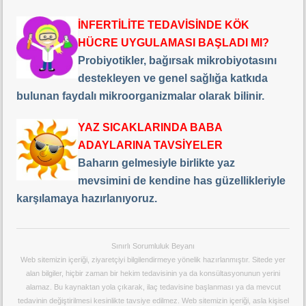
İNFERTİLİTE TEDAVİSİNDE KÖK
HÜCRE UYGULAMASI BAŞLADI MI?
Probiyotikler, bağırsak mikrobiyotasını
destekleyen ve genel sağlığa katkıda
bulunan faydalı mikroorganizmalar olarak bilinir.
YAZ SICAKLARINDA BABA
ADAYLARINA TAVSİYELER
Baharın gelmesiyle birlikte yaz
mevsimini de kendine has güzellikleriyle
karşılamaya hazırlanıyoruz.
Sınırlı Sorumluluk Beyanı
Web sitemizin içeriği, ziyaretçiyi bilgilendirmeye yönelik hazırlanmıştır. Sitede yer
alan bilgiler, hiçbir zaman bir hekim tedavisinin ya da konsültasyonunun yerini
alamaz. Bu kaynaktan yola çıkarak, ilaç tedavisine başlanması ya da mevcut
tedavinin değiştirilmesi kesinlikte tavsiye edilmez. Web sitemizin içeriği, asla kişisel