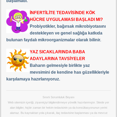
başlamadı.
İNFERTİLİTE TEDAVİSİNDE KÖK
HÜCRE UYGULAMASI BAŞLADI MI?
Probiyotikler, bağırsak mikrobiyotasını
destekleyen ve genel sağlığa katkıda
bulunan faydalı mikroorganizmalar olarak bilinir.
YAZ SICAKLARINDA BABA
ADAYLARINA TAVSİYELER
Baharın gelmesiyle birlikte yaz
mevsimini de kendine has güzellikleriyle
karşılamaya hazırlanıyoruz.
Sınırlı Sorumluluk Beyanı
Web sitemizin içeriği, ziyaretçiyi bilgilendirmeye yönelik hazırlanmıştır. Sitede yer
alan bilgiler, hiçbir zaman bir hekim tedavisinin ya da konsültasyonunun yerini
alamaz. Bu kaynaktan yola çıkarak, ilaç tedavisine başlanması ya da mevcut