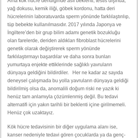
Ama kök hücre dendiğinde asıl beklenti, testis dışında,
yağ dokusu, kemik iliği, göbek kordonu, hatta deri
hücrelerinin laboratuvarda sperm yönünde farklılaştırılıp,
tüp bebekte kullanılmasıdır. 2017 yılında Japonya ve
İngiltere’den bir grup bilim adamı genetik bozukluğu
olan farelerde, deriden aldıkları fibroblast hücrelerini
genetik olarak değiştirerek sperm yönünde
farklılaştırmayı başardılar ve daha sonra bunları
yumurtaya enjekte ettiklerinde sağlıklı yavruların
dünyaya geldiğini bildirdiler. Her ne kadar az sayıda
deneysel çalışmada bu yolla yavruların dünyaya geldiği
bildirilmiş olsa da, anomalili doğum riski ne yazık ki
henüz tam anlamıyla çözümlenmiş değil. Bu tedavi
alternatifi için yakın tarihli bir beklenti içine girilmemeli.
Henüz çok uzaktayız.
Kök hücre tedavisinin bir diğer uygulama alanı ise,
kanser nedeniyle tedavi gören çocuklarda ya da genç-