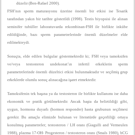
düzelir (Ben-Rafael 2000).
FSH’nın sperm maturasyonu üzerine önemli bir etkisi ise Tesarik
tarafından yakın bir tarihte gösterildi (1998). Testis biyopsisi ile alınan
seminifer tubüller laboratuvarda rekombinan-FSH ile birlikte inkübe
edildiğinde, bazı sperm parametrelerinde önemli düzelmeler elde
edilmekteydi.
Sonuçta, elde edilen bulgular göstermektedir ki; FSH veya tamoksifen
ve/veya testosteron undekonat’ın infertil erkeklerin sperm
parametrelerinde önemli düzeltici etkisi bulunmaktadır ve seçilmiş grup
erkeklerde olumlu sonuç alınacağına işaret etmektedir.
Tamoksifenin tek başına ya da testosteron ile birlikte kullanımı ise daha
ekonomik ve pratik görülmektedir. Ancak başta da belirtildiği gibi,
uygun, hormona duyarlı (hormon responder) hasta grubunun seçilmesi
gerekir. Bu amaçla elimizde bulunan ve literatürde geçerliliği ortaya
konulmuş parametreler; testosteron / LH oranı (Giagulli and Vermeulen
1988), plazma 17-OH- Progesteron / testosteron oranı (Smals 1980), hCG