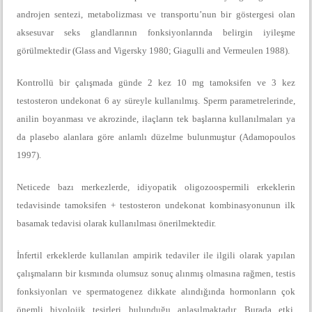
androjen sentezi, metabolizması ve transportu’nun bir göstergesi olan
aksesuvar seks glandlarının fonksiyonlarında belirgin iyileşme
görülmektedir (Glass and Vigersky 1980; Giagulli and Vermeulen 1988).
Kontrollü bir çalışmada günde 2 kez 10 mg tamoksifen ve 3 kez
testosteron undekonat 6 ay süreyle kullanılmış. Sperm parametrelerinde,
anilin boyanması ve akrozinde, ilaçların tek başlarına kullanılmaları ya
da plasebo alanlara göre anlamlı düzelme bulunmuştur (Adamopoulos
1997).
Neticede bazı merkezlerde, idiyopatik oligozoospermili erkeklerin
tedavisinde tamoksifen + testosteron undekonat kombinasyonunun ilk
basamak tedavisi olarak kullanılması önerilmektedir.
İnfertil erkeklerde kullanılan ampirik tedaviler ile ilgili olarak yapılan
çalışmaların bir kısmında olumsuz sonuç alınmış olmasına rağmen, testis
fonksiyonları ve spermatogenez dikkate alındığında hormonların çok
önemli biyolojik tesirleri bulunduğu anlaşılmaktadır. Burada etki,