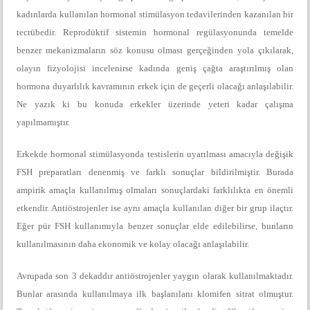
kadınlarda kullanılan hormonal stimülasyon tedavilerinden kazanılan bir
tecrübedir. Reprodüktif sistemin hormonal regülasyonunda temelde
benzer mekanizmaların söz konusu olması gerçeğinden yola çıkılarak,
olayın fizyolojisi incelenirse kadında geniş çağta araştırılmış olan
hormona duyarlılık kavramının erkek için de geçerli olacağı anlaşılabilir.
Ne yazık ki bu konuda erkekler üzerinde yeteri kadar çalışma
yapılmamıştır.
Erkekde hormonal stimülasyonda testislerin uyarılması amacıyla değişik
FSH preparatları denenmiş ve farklı sonuçlar bildirilmiştir. Burada
ampirik amaçla kullanılmış olmaları sonuçlardaki farklılıkta en önemli
etkendir. Antiöstrojenler ise aynı amaçla kullanılan diğer bir grup ilaçtır.
Eğer pür FSH kullanımıyla benzer sonuçlar elde edilebilirse, bunların
kullanılmasının daha ekonomik ve kolay olacağı anlaşılabilir.
Avrupada son 3 dekaddır antiöstrojenler yaygın olarak kullanılmaktadır.
Bunlar arasında kullanılmaya ilk başlanılanı klomifen sitrat olmuştur.