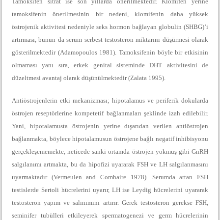
Tamoksifen sitrat ise son yıllarda önerilmektedir. Klomifen yerine
tamoksifenin önerilmesinin bir nedeni, klomifenin daha yüksek
östrojenik aktivitesi nedeniyle seks hormon bağlayan globulin (SHBG)’i
artırması, bunun da serum serbest testosteron miktarını düşürmesi olarak
gösterilmektedir (Adamopoulos 1981). Tamoksifenin böyle bir etkisinin
olmaması yanı sıra, erkek genital sisteminde DHT aktivitesini de
düzeltmesi avantaj olarak düşünülmektedir (Zalata 1995).
Antiöstrojenlerin etki mekanizması; hipotalamus ve periferik dokularda
östrojen reseptörlerine kompetetif bağlanmaları şeklinde izah edilebilir.
Yani, hipotalamusta östrojenin yerine dışarıdan verilen antiöstrojen
bağlanmakta, böylece hipotalamusun östrojene bağlı negatif inhibisyonu
gerçekleşememekte, neticede sanki ortamda östrojen yokmuş gibi GnRH
salgılanımı artmakta, bu da hipofizi uyararak FSH ve LH salgılanmasını
uyarmaktadır (Vermeulen and Comhaire 1978). Serumda artan FSH
testislerde Sertoli hücrelerini uyarır, LH ise Leydig hücrelerini uyararak
testosteron yapım ve salınımını artırır. Gerek testosteron gerekse FSH,
seminifer tubülleri etkileyerek spermatogenezi ve germ hücrelerinin