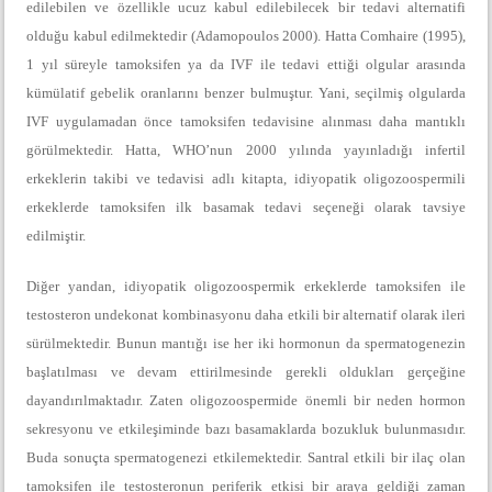
edilebilen ve özellikle ucuz kabul edilebilecek bir tedavi alternatifi
olduğu kabul edilmektedir (Adamopoulos 2000). Hatta Comhaire (1995),
1 yıl süreyle tamoksifen ya da IVF ile tedavi ettiği olgular arasında
kümülatif gebelik oranlarını benzer bulmuştur. Yani, seçilmiş olgularda
IVF uygulamadan önce tamoksifen tedavisine alınması daha mantıklı
görülmektedir. Hatta, WHO’nun 2000 yılında yayınladığı infertil
erkeklerin takibi ve tedavisi adlı kitapta, idiyopatik oligozoospermili
erkeklerde tamoksifen ilk basamak tedavi seçeneği olarak tavsiye
edilmiştir.
Diğer yandan, idiyopatik oligozoospermik erkeklerde tamoksifen ile
testosteron undekonat kombinasyonu daha etkili bir alternatif olarak ileri
sürülmektedir. Bunun mantığı ise her iki hormonun da spermatogenezin
başlatılması ve devam ettirilmesinde gerekli oldukları gerçeğine
dayandırılmaktadır. Zaten oligozoospermide önemli bir neden hormon
sekresyonu ve etkileşiminde bazı basamaklarda bozukluk bulunmasıdır.
Buda sonuçta spermatogenezi etkilemektedir. Santral etkili bir ilaç olan
tamoksifen ile testosteronun periferik etkisi bir araya geldiği zaman