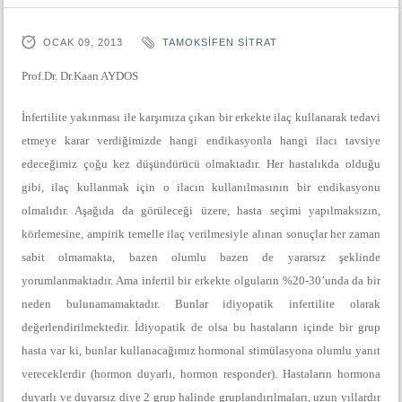
OCAK 09, 2013
TAMOKSIFEN SITRAT
Prof.Dr. Dr.Kaan AYDOS
İnfertilite yakınması ile karşımıza çıkan bir erkekte ilaç kullanarak tedavi
etmeye karar verdiğimizde hangi endikasyonla hangi ilacı tavsiye
edeceğimiz çoğu kez düşündürücü olmaktadır. Her hastalıkda olduğu
gibi, ilaç kullanmak için o ilacın kullanılmasının bir endikasyonu
olmalıdır. Aşağıda da görüleceği üzere, hasta seçimi yapılmaksızın,
körlemesine, ampirik temelle ilaç verilmesiyle alınan sonuçlar her zaman
sabit olmamakta, bazen olumlu bazen de yararsız şeklinde
yorumlanmaktadır. Ama infertil bir erkekte olguların %20-30’unda da bir
neden bulunamamaktadır. Bunlar idiyopatik infertilite olarak
değerlendirilmektedir. İdiyopatik de olsa bu hastaların içinde bir grup
hasta var ki, bunlar kullanacağımız hormonal stimülasyona olumlu yanıt
vereceklerdir (hormon duyarlı, hormon responder). Hastaların hormona
duyarlı ve duyarsız diye 2 grup halinde gruplandırılmaları, uzun yıllardır