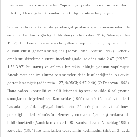
maturasyonunu stimüle eder. Yapılan çalışmalar bütün bu faktörlerin
infertil çiftlerde gebelik oranlarını arttırdığını ortaya koymuştur.
Son yıllarda tamoksifen ile yapılan çalışmalarda sperm parametrelerinde
anlamlı düzelme sağladığı bildirilmiştir (Kotoulas 1994; Adamopoulos
1997). Bu konuda daha önceki yıllarda yapılan bazı çalışmalarda bu
olumlu etkisi gösterilememiş idi (Torök 1985; Krause 1992). Gebelik
oranlarını düzeltme durumu incelendiğinde ise odds ratio 2.47 (%95CI;
1.53-3.97) bulunmuş ve anlamlı bir etkisi olduğu yorumu yapılmıştır.
Ancak meta-analize alınma parametreleri daha kısıtlandığında, bu etkisi
gösterilememiştir (odds ratio 1.27, %95CI; 0.67-2.40) (O’Donovan 1993).
Hatta sadece kontrollü ve belli kriterleri içerecek şekilde 6 çalışmanın
sonuçlarını değerlendiren Kamischke (1999), tamoksifen tedavisi ile 1
hastada gebelik sağlayabilmek için 29 erkeğin tedavi edilmesi
gerektiğini ileri sürmüştür. Benzer yorumlar diğer araştırıcılarca da
bildirilmektedir (Vandekerckhove 1998; Kamischke and Nieschlag 1999).
Kotoulas (1994) ise tamoksifen tedavisinin kesilmesini takiben 3. ayda