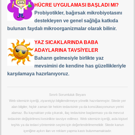
HÜCRE UYGULAMASI BAŞLADI MI?
Probiyotikler, bağırsak mikrobiyotasını
destekleyen ve genel sağlığa katkıda
bulunan faydalı mikroorganizmalar olarak bilinir.
YAZ SICAKLARINDA BABA
ADAYLARINA TAVSİYELER
Baharın gelmesiyle birlikte yaz
mevsimini de kendine has güzellikleriyle
karşılamaya hazırlanıyoruz.
Sınırlı Sorumluluk Beyanı
Web sitemizin içeriği, ziyaretçiyi bilgilendirmeye yönelik hazırlanmıştır. Sitede yer
alan bilgiler, hiçbir zaman bir hekim tedavisinin ya da konsültasyonunun yerini
alamaz. Bu kaynaktan yola çıkarak, ilaç tedavisine başlanması ya da mevcut
tedavinin değiştirilmesi kesinlikte tavsiye edilmez. Web sitemizin içeriği, asla kişisel
teşhis ya da tedavi yönteminin seçimi için değerlendirilmemelidir. Sitede kanun
içeriğine aykırı ilan ve reklam yapma kastı bulunmamaktadır.