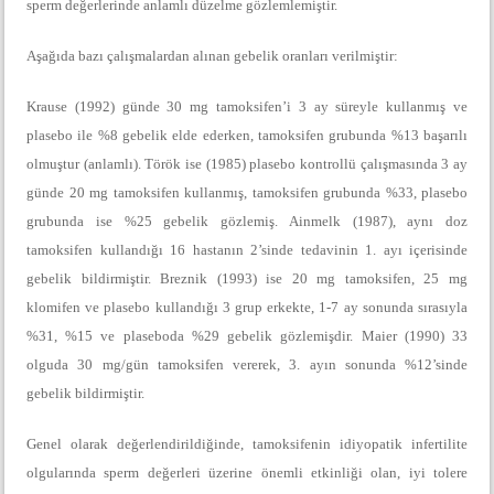
sperm değerlerinde anlamlı düzelme gözlemlemiştir.
Aşağıda bazı çalışmalardan alınan gebelik oranları verilmiştir:
Krause (1992) günde 30 mg tamoksifen’i 3 ay süreyle kullanmış ve
plasebo ile %8 gebelik elde ederken, tamoksifen grubunda %13 başarılı
olmuştur (anlamlı). Török ise (1985) plasebo kontrollü çalışmasında 3 ay
günde 20 mg tamoksifen kullanmış, tamoksifen grubunda %33, plasebo
grubunda ise %25 gebelik gözlemiş. Ainmelk (1987), aynı doz
tamoksifen kullandığı 16 hastanın 2’sinde tedavinin 1. ayı içerisinde
gebelik bildirmiştir. Breznik (1993) ise 20 mg tamoksifen, 25 mg
klomifen ve plasebo kullandığı 3 grup erkekte, 1-7 ay sonunda sırasıyla
%31, %15 ve plaseboda %29 gebelik gözlemişdir. Maier (1990) 33
olguda 30 mg/gün tamoksifen vererek, 3. ayın sonunda %12’sinde
gebelik bildirmiştir.
Genel olarak değerlendirildiğinde, tamoksifenin idiyopatik infertilite
olgularında sperm değerleri üzerine önemli etkinliği olan, iyi tolere