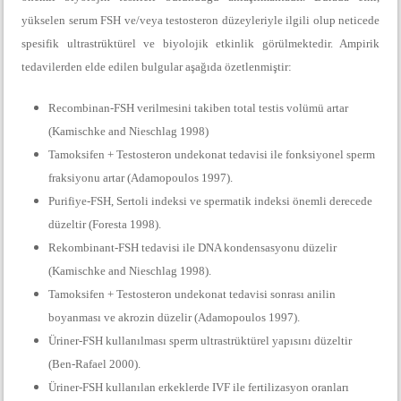
yükselen serum FSH ve/veya testosteron düzeyleriyle ilgili olup neticede
spesifik ultrastrüktürel ve biyolojik etkinlik görülmektedir. Ampirik
tedavilerden elde edilen bulgular aşağıda özetlenmiştir:
Recombinan-FSH verilmesini takiben total testis volümü artar
(Kamischke and Nieschlag 1998)
Tamoksifen + Testosteron undekonat tedavisi ile fonksiyonel sperm
fraksiyonu artar (Adamopoulos 1997).
Purifiye-FSH, Sertoli indeksi ve spermatik indeksi önemli derecede
düzeltir (Foresta 1998).
Rekombinant-FSH tedavisi ile DNA kondensasyonu düzelir
(Kamischke and Nieschlag 1998).
Tamoksifen + Testosteron undekonat tedavisi sonrası anilin
boyanması ve akrozin düzelir (Adamopoulos 1997).
Üriner-FSH kullanılması sperm ultrastrüktürel yapısını düzeltir
(Ben-Rafael 2000).
Üriner-FSH kullanılan erkeklerde IVF ile fertilizasyon oranları