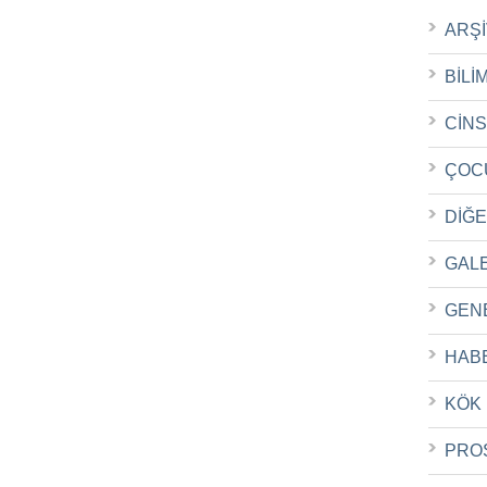
ARŞ
BİLİ
CİN
ÇOC
DİĞ
GAL
GEN
HAB
KÖK
PRO