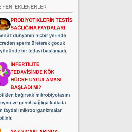
E YENİ EKLENENLER
PROBİYOTİKLERİN TESTİS
SAĞLIĞINA FAYDALARI
 henüz dünyanın hiçbir yerinde
creden sperm üreterek çocuk
 yönünde bir tedavi başlamadı.
İNFERTİLİTE
TEDAVİSİNDE KÖK
HÜCRE UYGULAMASI
BAŞLADI MI?
tikler, bağırsak mikrobiyotasını
leyen ve genel sağlığa katkıda
n faydalı mikroorganizmalar
ilinir.
YAZ SICAKLARINDA