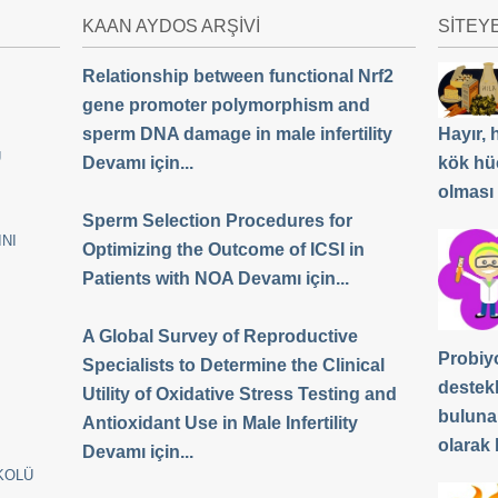
KAAN AYDOS ARŞİVİ
SİTEY
Relationship between functional Nrf2
gene promoter polymorphism and
sperm DNA damage in male infertility
Hayır,
Ü
Devamı için...
kök hü
olması
Sperm Selection Procedures for
NI
Optimizing the Outcome of ICSI in
Patients with NOA Devamı için...
A Global Survey of Reproductive
Probiyo
Specialists to Determine the Clinical
destek
Utility of Oxidative Stress Testing and
buluna
Antioxidant Use in Male Infertility
olarak b
Devamı için...
KOLÜ