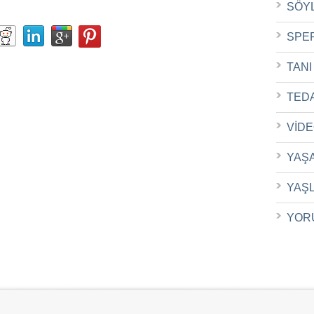
SÖY
SPE
TANI
TED
VİD
YAŞ
YAŞ
YOR