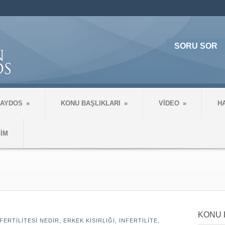
SORU SOR
 AYDOS
»
KONU BAŞLIKLARI
»
VİDEO
»
H
ŞİM
KONU 
FERTILITESI NEDIR
,
ERKEK KISIRLIĞI
,
İNFERTILITE
,