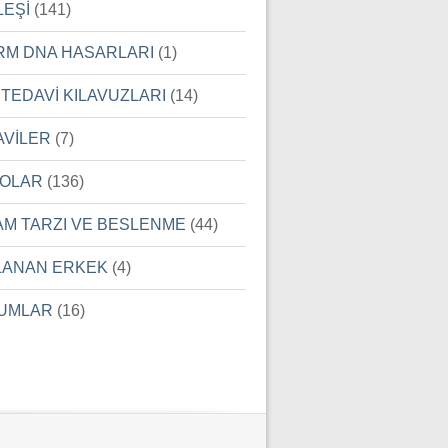
LEŞİ
(141)
RM DNA HASARLARI
(1)
 TEDAVİ KILAVUZLARI
(14)
AVİLER
(7)
EOLAR
(136)
AM TARZI VE BESLENME
(44)
LANAN ERKEK
(4)
UMLAR
(16)