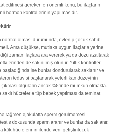
kat edilmesi gereken en önemli konu, bu ilaçların
li hormon kontrollerinin yapılmasıdır.
tirir
n normal olması durumunda, evlenip çocuk sahibi
meli. Ama düşükse, mutlaka uygun ilaçlarla yerine
diği zaman ilaçlara ara vererek ya da dozu azaltarak
tkilerinden de sakınılmış olunur. Yıllık kontroller
a başladığında ise bunlar dondurularak saklanır ve
eron tedavisi başlanarak yeterli kan düzeyinin
rm çıkması olguların ancak %8’inde mümkün olmakta.
e saklı hücrelerle tüp bebek yapılması da teminat
sine rağmen ejakulatta sperm görülmemesi
estis dokusunda sperm aranır ve bunlar da saklanır.
k hücrelerinin ileride yeni geliştirilecek