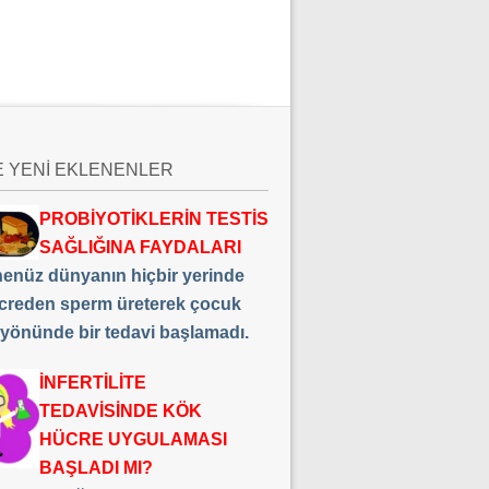
E YENİ EKLENENLER
PROBİYOTİKLERİN TESTİS
SAĞLIĞINA FAYDALARI
 henüz dünyanın hiçbir yerinde
creden sperm üreterek çocuk
 yönünde bir tedavi başlamadı.
İNFERTİLİTE
TEDAVİSİNDE KÖK
HÜCRE UYGULAMASI
BAŞLADI MI?