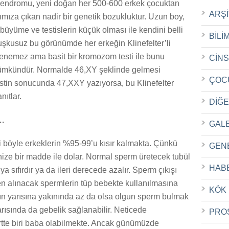
 sendromu, yeni doğan her 500-600 erkek çocuktan
ARŞ
ımıza çıkan nadir bir genetik bozukluktur. Uzun boy,
üyüme ve testislerin küçük olması ile kendini belli
BİLİ
uşkusuz bu görünümde her erkeğin Klinefelter’li
enemez ama basit bir kromozom testi ile bunu
CİN
mkündür. Normalde 46,XY şeklinde gelmesi
ÇOC
stin sonucunda 47,XXY yazıyorsa, bu Klinefelter
ıtlar.
DİĞ
.
GAL
i böyle erkeklerin %95-99’u kısır kalmakta. Çünkü
GEN
inize bir madde ile dolar. Normal sperm üretecek tubül
HAB
a sıfırdır ya da ileri derecede azalır. Sperm çıkışı
den alınacak spermlerin tüp bebekte kullanılmasına
KÖK
arın yarısına yakınında az da olsa olgun sperm bulmak
ısında da gebelik sağlanabilir. Neticede
PRO
dörtte biri baba olabilmekte. Ancak günümüzde