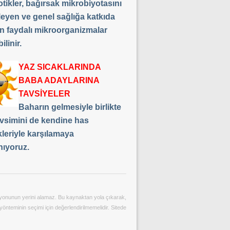
tikler, bağırsak mikrobiyotasını
leyen ve genel sağlığa katkıda
n faydalı mikroorganizmalar
ilinir.
YAZ SICAKLARINDA
BABA ADAYLARINA
TAVSİYELER
Baharın gelmesiyle birlikte
vsimini de kendine has
kleriyle karşılamaya
nıyoruz.
ltasyonunun yerini alamaz. Bu kaynaktan yola çıkarak,
yönteminin seçimi için değerlendirilmemelidir. Sitede