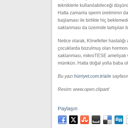
tekniklerle kullanılabileceği düşü
Hatta zamanla sperm üretiminin da
başlaması ile birlikte hiç beklemede
saklanması da üzerinde tartışılan 
Netice olarak, Klinefelter hastalığı 
çocuklarda bozulmuş olan hormona
saklanması, mikroTESE ameliyatı v
mümkün. Hatta doğal yolla baba olmuş
Bu yazı
hürriyet.com.tr/aile
sayfası
Resim: www.open.clipart/
Paylaşın