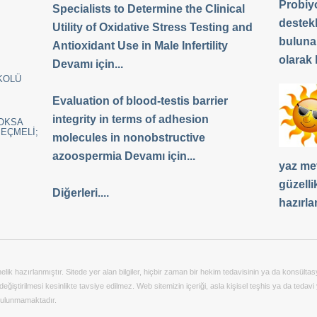
Probiyo
Specialists to Determine the Clinical
destek
Utility of Oxidative Stress Testing and
buluna
Antioxidant Use in Male Infertility
olarak b
Devamı için...
KOLÜ
Evaluation of blood-testis barrier
integrity in terms of adhesion
YOKSA
SEÇMELİ;
molecules in nonobstructive
azoospermia Devamı için...
yaz me
güzelli
Diğerleri....
hazırla
önelik hazırlanmıştır. Sitede yer alan bilgiler, hiçbir zaman bir hekim tedavisinin ya da konsü
ğiştirilmesi kesinlikte tavsiye edilmez. Web sitemizin içeriği, asla kişisel teşhis ya da tedavi 
 bulunmamaktadır.