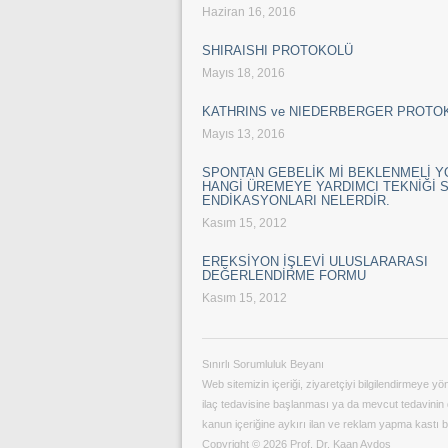
Haziran 16, 2016
SHIRAISHI PROTOKOLÜ
Mayıs 18, 2016
KATHRINS ve NIEDERBERGER PROTO
Mayıs 13, 2016
SPONTAN GEBELİK Mİ BEKLENMELİ 
HANGİ ÜREMEYE YARDIMCI TEKNİĞİ 
ENDİKASYONLARI NELERDİR.
Kasım 15, 2012
EREKSİYON İŞLEVİ ULUSLARARASI
DEĞERLENDİRME FORMU
Kasım 15, 2012
Sınırlı Sorumluluk Beyanı
Web sitemizin içeriği, ziyaretçiyi bilgilendirmeye y
ilaç tedavisine başlanması ya da mevcut tedavinin de
kanun içeriğine aykırı ilan ve reklam yapma kastı
Copyright © 2026 Prof. Dr. Kaan Aydos