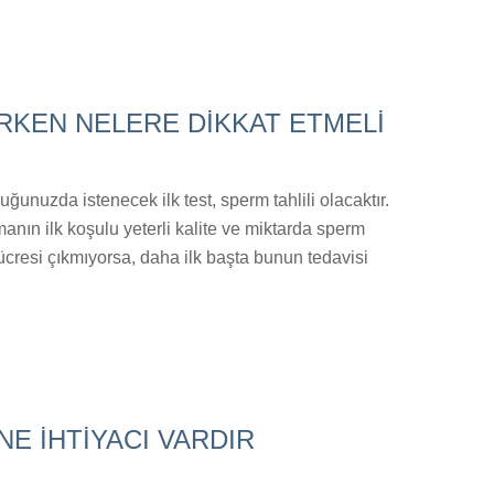
İRKEN NELERE DİKKAT ETMELİ
ğunuzda istenecek ilk test, sperm tahlili olacaktır.
anın ilk koşulu yeterli kalite ve miktarda sperm
ücresi çıkmıyorsa, daha ilk başta bunun tedavisi
E İHTİYACI VARDIR