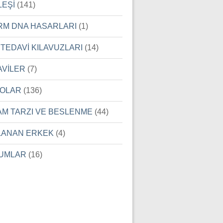
LEŞİ
(141)
RM DNA HASARLARI
(1)
 TEDAVİ KILAVUZLARI
(14)
AVİLER
(7)
EOLAR
(136)
AM TARZI VE BESLENME
(44)
LANAN ERKEK
(4)
UMLAR
(16)