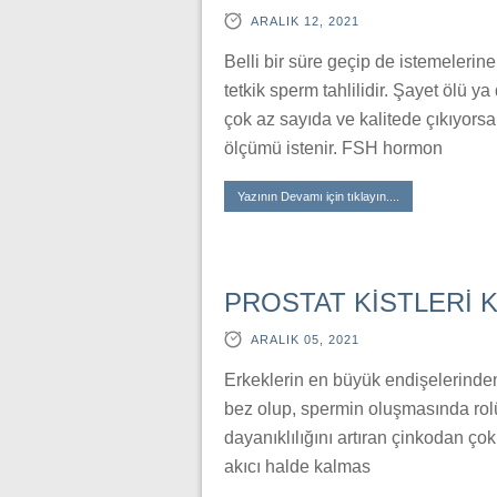
ARALIK 12, 2021
Belli bir süre geçip de istemelerin
tetkik sperm tahlilidir. Şayet ölü 
çok az sayıda ve kalitede çıkıyors
ölçümü istenir. FSH hormon
Yazının Devamı için tıklayın....
PROSTAT KİSTLERİ K
ARALIK 05, 2021
Erkeklerin en büyük endişelerinden b
bez olup, spermin oluşmasında rolü 
dayanıklılığını artıran çinkodan ço
akıcı halde kalmas