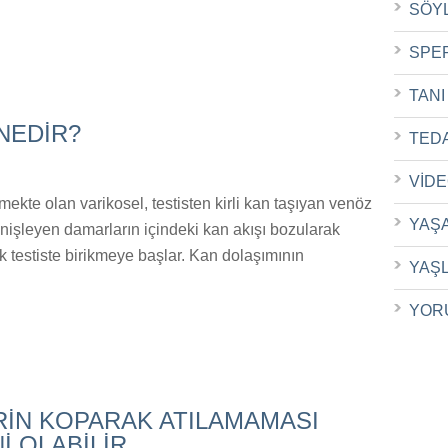
SÖY
SPE
TANI
NEDİR?
TED
VİD
mekte olan varikosel, testisten kirli kan taşıyan venöz
YAŞ
enişleyen damarların içindeki kan akışı bozularak
k testiste birikmeye başlar. Kan dolaşımının
YAŞ
YOR
RİN KOPARAK ATILAMAMASI
 OLABİLİR