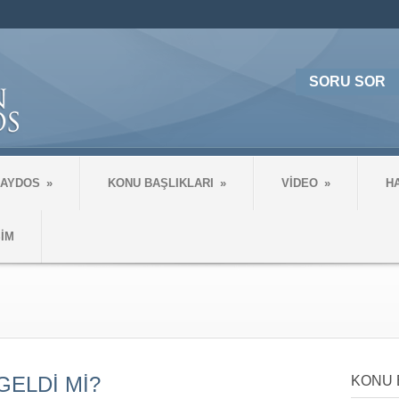
SORU SOR
 AYDOS
»
KONU BAŞLIKLARI
»
VİDEO
»
H
ŞİM
GELDİ Mİ?
KONU 