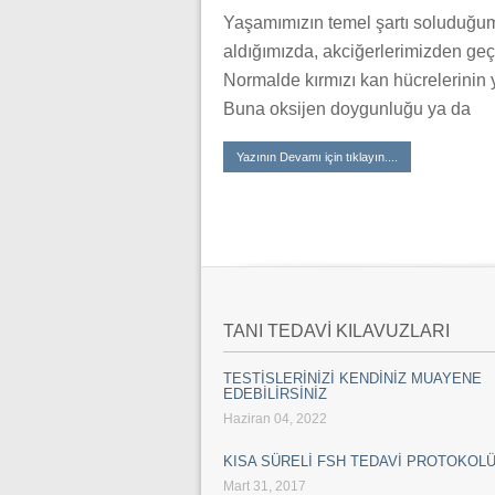
Yaşamımızın temel şartı soluduğum
aldığımızda, akciğerlerimizden geçe
Normalde kırmızı kan hücrelerinin 
Buna oksijen doygunluğu ya da
Yazının Devamı için tıklayın....
TANI TEDAVİ KILAVUZLARI
TESTİSLERİNİZİ KENDİNİZ MUAYENE
EDEBİLİRSİNİZ
Haziran 04, 2022
KISA SÜRELİ FSH TEDAVİ PROTOKOL
Mart 31, 2017