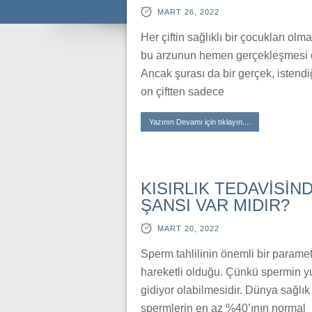
MART 26, 2022
Her çiftin sağlıklı bir çocukları ol
bu arzunun hemen gerçekleşmesi de 
Ancak şurası da bir gerçek, istendi
on çiftten sadece
Yazının Devamı için tıklayın....
KISIRLIK TEDAVİSİ
ŞANSI VAR MIDIR?
MART 20, 2022
Sperm tahlilinin önemli bir paramet
hareketli olduğu. Çünkü spermin yu
gidiyor olabilmesidir. Dünya sağlık
spermlerin en az %40’ının normal