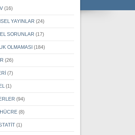
İV
(16)
MSEL YAYINLAR
(24)
SEL SORUNLAR
(17)
UK OLMAMASI
(184)
ER
(26)
ERİ
(7)
EL
(1)
ERLER
(94)
 HÜCRE
(8)
STATİT
(1)