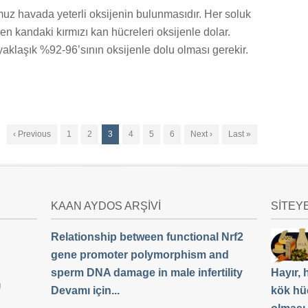
uz havada yeterli oksijenin bulunmasıdır. Her soluk
n kandaki kırmızı kan hücreleri oksijenle dolar.
yaklaşık %92-96’sının oksijenle dolu olması gerekir.
‹ Previous
1
2
3
4
5
6
Next ›
Last »
KAAN AYDOS ARŞİVİ
SİTEY
Relationship between functional Nrf2
gene promoter polymorphism and
sperm DNA damage in male infertility
Hayır,
Ü
Devamı için...
kök hü