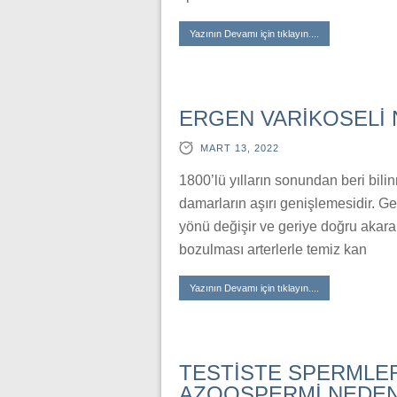
Yazının Devamı için tıklayın....
ERGEN VARİKOSELİ 
MART 13, 2022
1800’lü yılların sonundan beri bilin
damarların aşırı genişlemesidir. G
yönü değişir ve geriye doğru akara
bozulması arterlerle temiz kan
Yazının Devamı için tıklayın....
TESTİSTE SPERMLE
AZOOSPERMİ NEDENİ