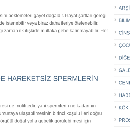
ARŞ
masını beklemeleri gayet doğaldır. Hayat şartları gereği
BİLİ
istenebilir veya biraz daha ileriye ötelenebilir.
ği zaman ilk ilişkide mutlaka gebe kalınmayabilir. Her
CİN
ÇOC
DİĞ
GAL
NDE HAREKETSİZ SPERMLERİN
GEN
HAB
resi de motilitedir, yani spermlerin ne kadarının
KÖK
murtaya ulaşabilmesinin birinci koşulu ileri doğru
PRO
 örgütü doğal yolla gebelik görülebilmesi için