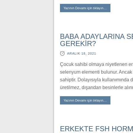
Yazının Devamı için tıklayın....
BABA ADAYLARINA S
GEREKİR?
ARALIK 18, 2021
Çocuk sahibi olmaya niyetlenen er
selenyum elementi bulunur. Ancak s
sahiptir. Dolayısıyla kullanımında 
üretilmez, dışarıdan besinlerle alı
Yazının Devamı için tıklayın....
ERKEKTE FSH HORM