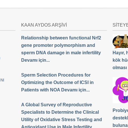
KAAN AYDOS ARŞİVİ
SİTEY
Relationship between functional Nrf2
gene promoter polymorphism and
sperm DNA damage in male infertility
Hayır,
Ü
Devamı için...
kök hü
olması
Sperm Selection Procedures for
NI
Optimizing the Outcome of ICSI in
Patients with NOA Devamı için...
A Global Survey of Reproductive
Probiyo
Specialists to Determine the Clinical
destek
Utility of Oxidative Stress Testing and
buluna
Antioxidant Use in Male Infertility