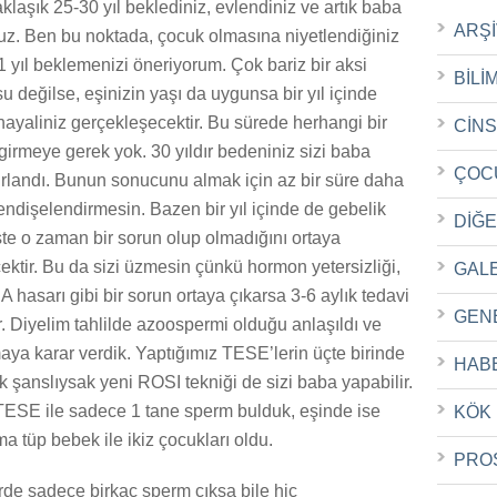
laşık 25-30 yıl beklediniz, evlendiniz ve artık baba
ARŞ
uz. Ben bu noktada, çocuk olmasına niyetlendiğiniz
1 yıl beklemenizi öneriyorum. Çok bariz bir aksi
BİLİ
 değilse, eşinizin yaşı da uygunsa bir yıl içinde
 hayaliniz gerçekleşecektir. Bu sürede herhangi bir
CİN
 girmeye gerek yok. 30 yıldır bedeniniz sizi baba
ÇOC
rlandı. Bunun sonucunu almak için az bir süre daha
endişelendirmesin. Bazen bir yıl içinde de gebelik
DİĞ
İşte o zaman bir sorun olup olmadığını ortaya
cektir. Bu da sizi üzmesin çünkü hormon yetersizliği,
GAL
NA hasarı gibi bir sorun ortaya çıkarsa 3-6 aylık tedavi
GEN
ir. Diyelim tahlilde azoospermi olduğu anlaşıldı ve
aya karar verdik. Yaptığımız TESE’lerin üçte birinde
HAB
 şanslıysak yeni ROSI tekniği de sizi baba yapabilir.
TESE ile sadece 1 tane sperm bulduk, eşinde ise
KÖK
a tüp bebek ile ikiz çocukları oldu.
PRO
llerde sadece birkaç sperm çıksa bile hiç