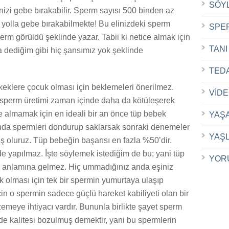
SÖY
nizi gebe bırakabilir. Sperm sayısı 500 binden az
l yolla gebe bırakabilmekte! Bu elinizdeki sperm
SPE
perm görüldü şeklinde yazar. Tabii ki netice almak için
TANI
a dediğim gibi hiç şansımız yok şeklinde
TED
eklere çocuk olması için beklemeleri önerilmez.
VİD
sperm üretimi zaman içinde daha da kötüleşerek
e almamak için en ideali bir an önce tüp bebek
YAŞ
 anda spermleri dondurup saklarsak sonraki denemeler
YAŞ
ş oluruz. Tüp bebeğin başarısı en fazla %50’dir.
 yapılmaz. İşte söylemek istediğim de bu; yani tüp
YOR
ği anlamına gelmez. Hiç ummadığınız anda eşiniz
k olması için tek bir spermin yumurtaya ulaşıp
in o spermin sadece güçlü hareket kabiliyeti olan bir
zemeye ihtiyacı vardır. Bununla birlikte şayet sperm
de kalitesi bozulmuş demektir, yani bu spermlerin