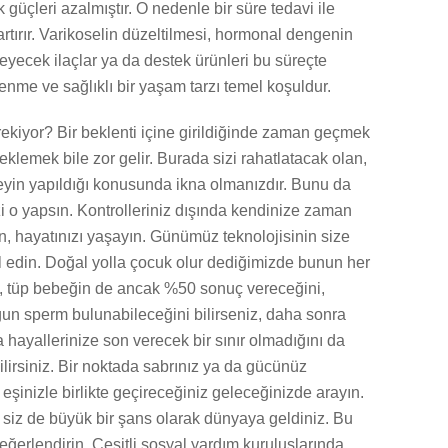
güçleri azalmıştır. O nedenle bir süre tedavi ile
rtırır. Varikoselin düzeltilmesi, hormonal dengenin
yecek ilaçlar ya da destek ürünleri bu süreçte
eslenme ve sağlıklı bir yaşam tarzı temel koşuldur.
rekiyor? Bir beklenti içine girildiğinde zaman geçmek
beklemek bile zor gelir. Burada sizi rahatlatacak olan,
eyin yapıldığı konusunda ikna olmanızdır. Bunu da
zi o yapsın. Kontrolleriniz dışında kendinize zaman
n, hayatınızı yaşayın. Günümüz teknolojisinin size
l edin. Doğal yolla çocuk olur dediğimizde bunun her
, tüp bebeğin de ancak %50 sonuç vereceğini,
gun sperm bulunabileceğini bilirseniz, daha sonra
 hayallerinize son verecek bir sınır olmadığını da
rsiniz. Bir noktada sabrınız ya da gücünüz
 eşinizle birlikte geçireceğiniz geleceğinizde arayın.
siz de büyük bir şans olarak dünyaya geldiniz. Bu
değerlendirin. Çeşitli sosyal yardım kuruluşlarında