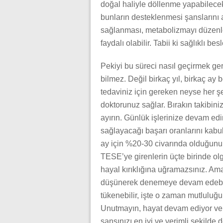
doğal haliyle döllenme yapabilecek 
bunların desteklenmesi şanslarını a
sağlanması, metabolizmayı düzenle
faydalı olabilir. Tabii ki sağlıklı b
Pekiyi bu süreci nasıl geçirmek ge
bilmez. Değil birkaç yıl, birkaç ay 
tedaviniz için gereken neyse her ş
doktorunuz sağlar. Bırakın takibini
ayırın. Günlük işlerinize devam edi
sağlayacağı başarı oranlarını kabu
ay için %20-30 civarında olduğunu
TESE’ye girenlerin üçte birinde ol
hayal kırıklığına uğramazsınız. Ama
düşünerek denemeye devam edebili
tükenebilir, işte o zaman mutluluğu
Unutmayın, hayat devam ediyor ve 
şansınızı en iyi ve verimli şekilde 