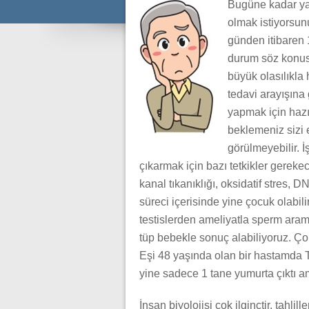
Bugüne kadar yak
olmak istiyorsun
günden itibaren 
durum söz konusu
büyük olasılıkla
tedavi arayışına
yapmak için hazı
beklemeniz sizi 
görülmeyebilir. 
çıkarmak için bazı tetkikler gereke
kanal tıkanıklığı, oksidatif stres, D
süreci içerisinde yine çocuk olabil
testislerden ameliyatla sperm aram
tüp bebekle sonuç alabiliyoruz. Çok
Eşi 48 yaşında olan bir hastamda 
yine sadece 1 tane yumurta çıktı am
İnsan biyolojisi çok ilginçtir, tahli