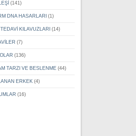
LEŞİ
(141)
RM DNA HASARLARI
(1)
 TEDAVİ KILAVUZLARI
(14)
AVİLER
(7)
EOLAR
(136)
AM TARZI VE BESLENME
(44)
LANAN ERKEK
(4)
UMLAR
(16)