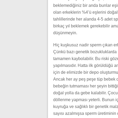
beklemediğiniz bir anda bunlar eşi
olan erkeklerin %4’ü eşlerini doğa
tahlillerinde her alanda 4-5 adet s
birkaç yıl beklemek gerekebilir am
düşünmeyin.
Hiç kuşkusuz nadir sperm çıkan erk
Çünkü bazı genetik bozukluklarda 
tamamen kaybolabilir. Bu riski göz
yapılmasıdır. Hatta ilk görüldüğü
için de elimizde bir depo oluşturmu
Ancak her ay peş peşe tüp bebek de
bebeğin tutmaması her şeyin bitti
doğal yolla da gebe kalabilir. Çocu
döllenme yapması yeterli. Bunun iç
kuyruğa ve sağlıklı bir genetik mal
sayısı azalmışsa sperm üretiminin 