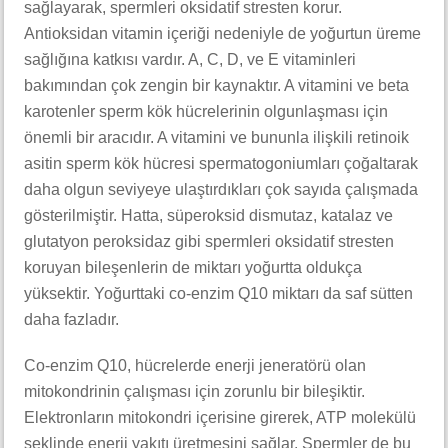
sağlayarak, spermleri oksidatif stresten korur.
Antioksidan vitamin içeriği nedeniyle de yoğurtun üreme
sağlığına katkısı vardır. A, C, D, ve E vitaminleri
bakımından çok zengin bir kaynaktır. A vitamini ve beta
karotenler sperm kök hücrelerinin olgunlaşması için
önemli bir aracıdır. A vitamini ve bununla ilişkili retinoik
asitin sperm kök hücresi spermatogoniumları çoğaltarak
daha olgun seviyeye ulaştırdıkları çok sayıda çalışmada
gösterilmiştir. Hatta, süperoksid dismutaz, katalaz ve
glutatyon peroksidaz gibi spermleri oksidatif stresten
koruyan bileşenlerin de miktarı yoğurtta oldukça
yüksektir. Yoğurttaki co-enzim Q10 miktarı da saf sütten
daha fazladır.
Co-enzim Q10, hücrelerde enerji jeneratörü olan
mitokondrinin çalışması için zorunlu bir bileşiktir.
Elektronların mitokondri içerisine girerek, ATP molekülü
şeklinde enerji yakıtı üretmesini sağlar. Spermler de bu