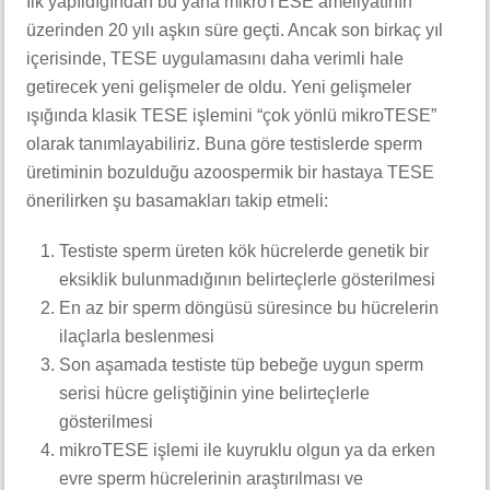
İlk yapıldığından bu yana mikroTESE ameliyatının
üzerinden 20 yılı aşkın süre geçti. Ancak son birkaç yıl
içerisinde, TESE uygulamasını daha verimli hale
getirecek yeni gelişmeler de oldu. Yeni gelişmeler
ışığında klasik TESE işlemini “çok yönlü mikroTESE”
olarak tanımlayabiliriz. Buna göre testislerde sperm
üretiminin bozulduğu azoospermik bir hastaya TESE
önerilirken şu basamakları takip etmeli:
Testiste sperm üreten kök hücrelerde genetik bir
eksiklik bulunmadığının belirteçlerle gösterilmesi
En az bir sperm döngüsü süresince bu hücrelerin
ilaçlarla beslenmesi
Son aşamada testiste tüp bebeğe uygun sperm
serisi hücre geliştiğinin yine belirteçlerle
gösterilmesi
mikroTESE işlemi ile kuyruklu olgun ya da erken
evre sperm hücrelerinin araştırılması ve