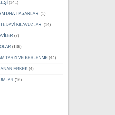
LEŞİ
(141)
RM DNA HASARLARI
(1)
 TEDAVİ KILAVUZLARI
(14)
AVİLER
(7)
EOLAR
(136)
AM TARZI VE BESLENME
(44)
LANAN ERKEK
(4)
UMLAR
(16)