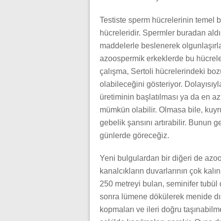
Testiste sperm hücrelerinin temel b
hücreleridir. Spermler buradan aldık
maddelerle beslenerek olgunlaşırla
azoospermik erkeklerde bu hücreler
çalışma, Sertoli hücrelerindeki b
olabileceğini gösteriyor. Dolayısıy
üretiminin başlatılması ya da en a
mümkün olabilir. Olmasa bile, kuy
gebelik şansını artırabilir. Bunun
günlerde göreceğiz.
Yeni bulgulardan bir diğeri de azo
kanalcıkların duvarlarının çok ka
250 metreyi bulan, seminifer tubül 
sonra lümene dökülerek menide dışa
kopmaları ve ileri doğru taşınabilm