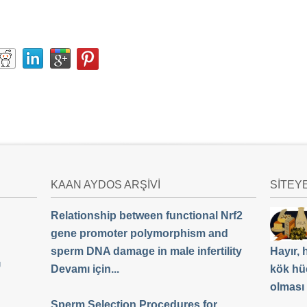
KAAN AYDOS ARŞİVİ
SİTEY
Relationship between functional Nrf2
gene promoter polymorphism and
sperm DNA damage in male infertility
Hayır,
Ü
Devamı için...
kök hü
olması
Sperm Selection Procedures for