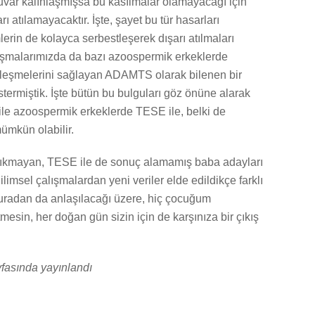
duvar kalınlaşmışsa bu kasılmalar olamayacağı için
 atılamayacaktır. İşte, şayet bu tür hasarları
lerin de kolayca serbestleşerek dışarı atılmaları
lışmalarımızda da bazı azoospermik erkeklerde
tleşmelerini sağlayan ADAMTS olarak bilenen bir
östermiştik. İşte bütün bu bulguları göz önüne alarak
 ile azoospermik erkeklerde TESE ile, belki de
ümkün olabilir.
m çıkmayan, TESE ile de sonuç alamamış baba adayları
ilimsel çalışmalardan yeni veriler elde edildikçe farklı
ir. Buradan da anlaşılacağı üzere, hiç çocuğum
mesin, her doğan gün sizin için de karşınıza bir çıkış
yfasında yayınlandı