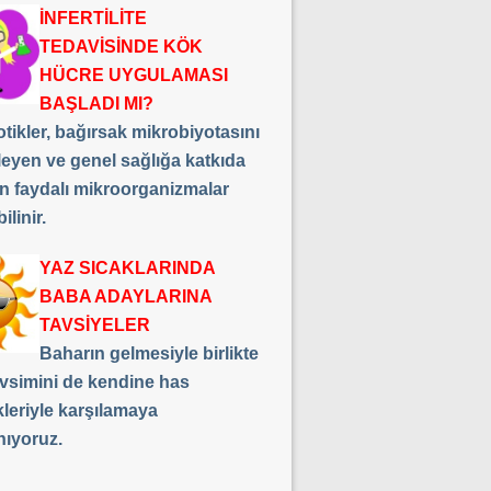
İNFERTİLİTE
TEDAVİSİNDE KÖK
HÜCRE UYGULAMASI
BAŞLADI MI?
tikler, bağırsak mikrobiyotasını
leyen ve genel sağlığa katkıda
n faydalı mikroorganizmalar
ilinir.
YAZ SICAKLARINDA
BABA ADAYLARINA
TAVSİYELER
Baharın gelmesiyle birlikte
vsimini de kendine has
kleriyle karşılamaya
nıyoruz.