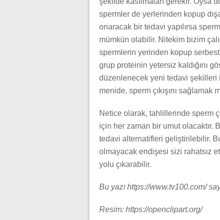
şekilde kasılmaları gerekir. Oysa 
spermler de yerlerinden kopup dışarı
onaracak bir tedavi yapılırsa sperm
mümkün olabilir. Nitekim bizim ça
spermlerin yerinden kopup serbes
grup proteinin yetersiz kaldığını g
düzenlenecek yeni tedavi şekilleri
menide, sperm çıkışını sağlamak m
Netice olarak, tahlillerinde sper
için her zaman bir umut olacaktır. B
tedavi alternatifleri geliştirilebil
olmayacak endişesi sizi rahatsız et
yolu çıkarabilir.
Bu yazı https://www.tv100.com/ sa
Resim: https://openclipart.org/