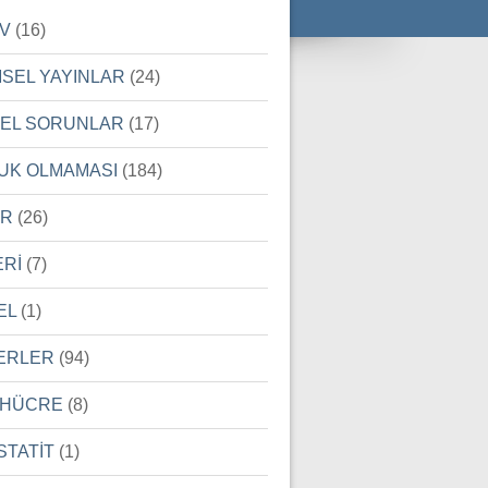
İV
(16)
MSEL YAYINLAR
(24)
SEL SORUNLAR
(17)
UK OLMAMASI
(184)
ER
(26)
ERİ
(7)
EL
(1)
ERLER
(94)
 HÜCRE
(8)
STATİT
(1)