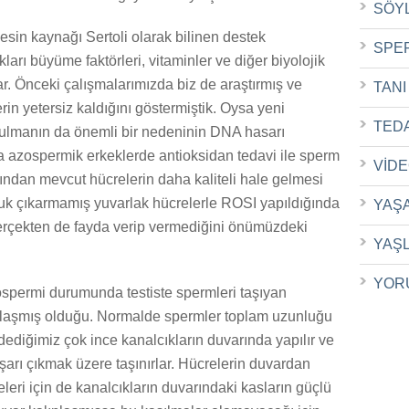
SÖY
esin kaynağı Sertoli olarak bilinen destek
SPE
ları büyüme faktörleri, vitaminler ve diğer biyolojik
r. Önceki çalışmalarımızda biz de araştırmış ve
TANI
in yetersiz kaldığını göstermiştik. Oysa yeni
TED
ozulmanın da önemli bir nedeninin DNA hasarı
la azospermik erkeklerde antioksidan tedavi ile sperm
VİD
zından mevcut hücrelerin daha kaliteli hale gelmesi
ruk çıkarmamış yuvarlak hücrelerle ROSI yapıldığında
YAŞ
 gerçekten de fayda verip vermediğini önümüzdeki
YAŞ
YOR
ospermi durumunda testiste spermleri taşıyan
lınlaşmış olduğu. Normalde spermler toplam uzunluğu
dediğimiz çok ince kanalcıkların duvarında yapılır ve
rı çıkmak üzere taşınırlar. Hücrelerin duvardan
eleri için de kanalcıkların duvarındaki kasların güçlü