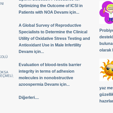
NI
Optimizing the Outcome of ICSI in
Patients with NOA Devamı için...
A Global Survey of Reproductive
Probiyo
Specialists to Determine the Clinical
destek
Utility of Oxidative Stress Testing and
buluna
Antioxidant Use in Male Infertility
olarak b
Devamı için...
KOLÜ
Evaluation of blood-testis barrier
integrity in terms of adhesion
YOKSA
SEÇMELİ;
molecules in nonobstructive
azoospermia Devamı için...
yaz me
güzelli
Diğerleri....
hazırla