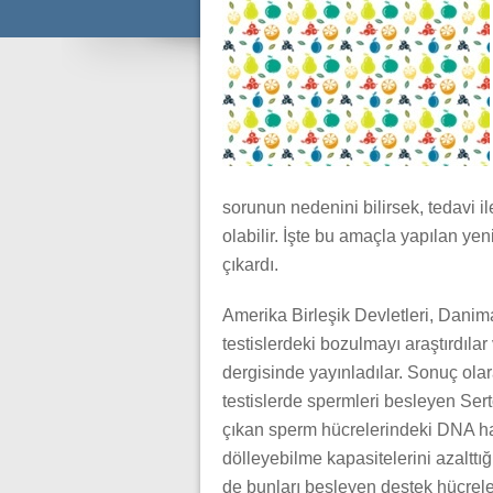
sorunun nedenini bilirsek, tedavi
olabilir. İşte bu amaçla yapılan ye
çıkardı.
Amerika Birleşik Devletleri, Danim
testislerdeki bozulmayı araştırdıla
dergisinde yayınladılar. Sonuç olara
testislerde spermleri besleyen Ser
çıkan sperm hücrelerindeki DNA ha
dölleyebilme kapasitelerini azaltt
de bunları besleyen destek hücreler