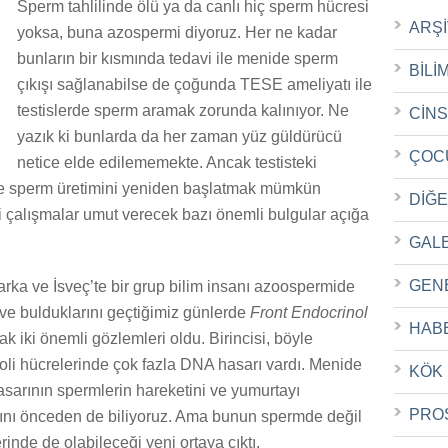
Sperm tahlilinde ölü ya da canlı hiç sperm hücresi
ARŞ
yoksa, buna azospermi diyoruz. Her ne kadar
bunların bir kısmında tedavi ile menide sperm
BİLİ
çıkışı sağlanabilse de çoğunda TESE ameliyatı ile
testislerde sperm aramak zorunda kalınıyor. Ne
CİN
yazık ki bunlarda da her zaman yüz güldürücü
ÇOC
netice elde edilememekte. Ancak testisteki
 ile sperm üretimini yeniden başlatmak mümkün
DİĞ
ni çalışmalar umut verecek bazı önemli bulgular açığa
GAL
GEN
arka ve İsveç’te bir grup bilim insanı azoospermide
r ve bulduklarını geçtiğimiz günlerde
Front Endocrinol
HAB
k iki önemli gözlemleri oldu. Birincisi, böyle
toli hücrelerinde çok fazla DNA hasarı vardı. Menide
KÖK
sarının spermlerin hareketini ve yumurtayı
PRO
ığını önceden de biliyoruz. Ama bunun spermde değil
inde de olabileceği yeni ortaya çıktı.