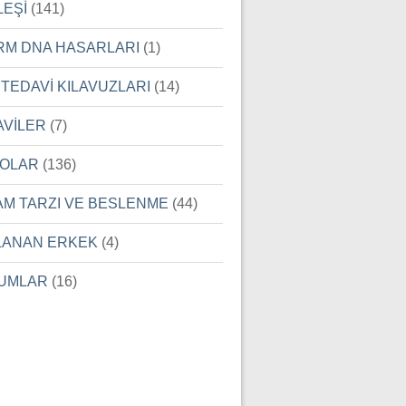
LEŞİ
(141)
RM DNA HASARLARI
(1)
 TEDAVİ KILAVUZLARI
(14)
AVİLER
(7)
EOLAR
(136)
AM TARZI VE BESLENME
(44)
LANAN ERKEK
(4)
UMLAR
(16)