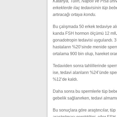
Katanya, Tulin, Napoli ve Pisa üniv
erkeklerde ilaç tedavisinin tüp be
artıracağı ortaya kondu.
Bu çalışmada 50 erkek tedaviye alı
kanda FSH hormon ölçümü 12 mIU/mL
gonadotropin tedavisi uygulandı. 3 
hastaların %20’sinde menide sperm
ortalama 900 bin olup, hareket ora
Tedaviden sonra tahlillerinde spe
ise, tedavi alanların %24’ünde spe
%12’de kaldı.
Daha sonra bu spermlerle tüp bebek
gebelik sağlanırken, tedavi almamı
Bu sonuçlara göre araştırıcılar, t
araştırılması gerektiğini, eğer FS