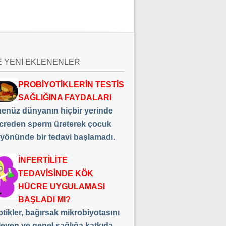
E YENİ EKLENENLER
PROBİYOTİKLERİN TESTİS
SAĞLIĞINA FAYDALARI
 henüz dünyanın hiçbir yerinde
creden sperm üreterek çocuk
 yönünde bir tedavi başlamadı.
İNFERTİLİTE
TEDAVİSİNDE KÖK
HÜCRE UYGULAMASI
BAŞLADI MI?
tikler, bağırsak mikrobiyotasını
leyen ve genel sağlığa katkıda