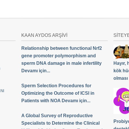
KAAN AYDOS ARŞİVİ
SİTEY
Relationship between functional Nrf2
gene promoter polymorphism and
sperm DNA damage in male infertility
Hayır,
Ü
Devamı için...
kök hü
olması
Sperm Selection Procedures for
NI
Optimizing the Outcome of ICSI in
Patients with NOA Devamı için...
A Global Survey of Reproductive
Probiyo
Specialists to Determine the Clinical
destek