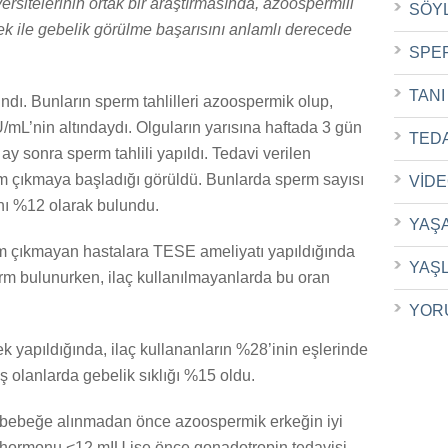
ersitelerinin ortak bir araştırmasında, azoospermili
SÖY
bek ile gebelik görülme başarısını anlamlı derecede
SPE
TANI
ndı. Bunların sperm tahlilleri azoospermik olup,
’nin altındaydı. Olguların yarısına haftada 3 gün
TED
ay sonra sperm tahlili yapıldı. Tedavi verilen
 çıkmaya başladığı görüldü. Bunlarda sperm sayısı
VİD
nı %12 olarak bulundu.
YAŞ
rm çıkmayan hastalara TESE ameliyatı yapıldığında
YAŞ
rm bulunurken, ilaç kullanılmayanlarda bu oran
YOR
 yapıldığında, ilaç kullananların %28’inin eşlerinde
ş olanlarda gebelik sıklığı %15 oldu.
üp bebeğe alınmadan önce azoospermik erkeğin iyi
H hormonu <12 mIU ise önce gonadotropin tedavisi