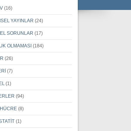
İV
(16)
MSEL YAYINLAR
(24)
SEL SORUNLAR
(17)
UK OLMAMASI
(184)
ER
(26)
ERİ
(7)
EL
(1)
ERLER
(94)
 HÜCRE
(8)
STATİT
(1)