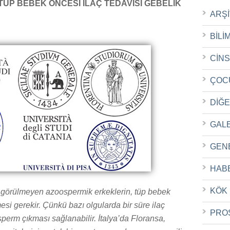
P BEBEK ÖNCESİ İLAÇ TEDAVİSİ GEBELİK
ARŞ
BİLİ
CİN
ÇOC
DİĞ
GAL
GEN
HAB
KÖK
m görülmeyen azoospermik erkeklerin, tüp bebek
si gerekir. Çünkü bazı olgularda bir süre ilaç
PRO
sperm çıkması sağlanabilir. İtalya’da Floransa,