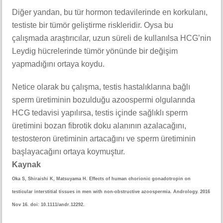
Diğer yandan, bu tür hormon tedavilerinde en korkulanı,
testiste bir tümör geliştirme riskleridir. Oysa bu
çalışmada araştırıcılar, uzun süreli de kullanılsa HCG’nin
Leydig hücrelerinde tümör yönünde bir değişim
yapmadığını ortaya koydu.
Netice olarak bu çalışma, testis hastalıklarına bağlı
sperm üretiminin bozulduğu azoospermi olgularında
HCG tedavisi yapılırsa, testis içinde sağlıklı sperm
üretimini bozan fibrotik doku alanının azalacağını,
testosteron üretiminin artacağını ve sperm üretiminin
başlayacağını ortaya koymuştur.
Kaynak
Oka S, Shiraishi K, Matsuyama H. Effects of human chorionic gonadotropin on
testicular interstitial tissues in men with non-obstructive azoospermia. Andrology. 2016
Nov 16. doi: 10.1111/andr.12292.