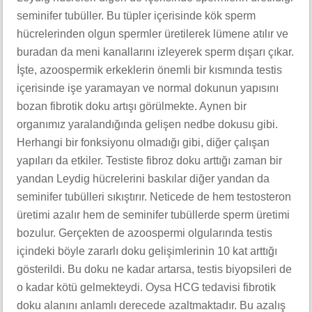
seminifer tubüller. Bu tüpler içerisinde kök sperm
hücrelerinden olgun spermler üretilerek lümene atılır ve
buradan da meni kanallarını izleyerek sperm dışarı çıkar.
İşte, azoospermik erkeklerin önemli bir kısmında testis
içerisinde işe yaramayan ve normal dokunun yapısını
bozan fibrotik doku artışı görülmekte. Aynen bir
organımız yaralandığında gelişen nedbe dokusu gibi.
Herhangi bir fonksiyonu olmadığı gibi, diğer çalışan
yapıları da etkiler. Testiste fibroz doku arttığı zaman bir
yandan Leydig hücrelerini baskılar diğer yandan da
seminifer tubülleri sıkıştırır. Neticede de hem testosteron
üretimi azalır hem de seminifer tubüllerde sperm üretimi
bozulur. Gerçekten de azoospermi olgularında testis
içindeki böyle zararlı doku gelişimlerinin 10 kat arttığı
gösterildi. Bu doku ne kadar artarsa, testis biyopsileri de
o kadar kötü gelmekteydi. Oysa HCG tedavisi fibrotik
doku alanını anlamlı derecede azaltmaktadır. Bu azalış