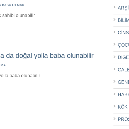
A BABA OLMAK
ARŞ
 sahibi olunabilir
BİLİ
CİN
ÇOC
 da doğal yolla baba olunabilir
DİĞ
AMA
GAL
olla baba olunabilir
GEN
HAB
KÖK
PRO