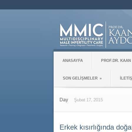
ANASAYFA
PROF.DR. KAAN
SON GELİŞMELER
»
İLETİ
Day
Şubat 17, 2015
Erkek kısırlığında doğal