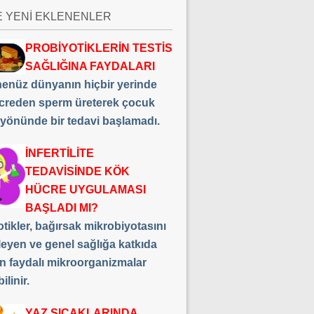
E YENİ EKLENENLER
PROBİYOTİKLERİN TESTİS
SAĞLIĞINA FAYDALARI
 henüz dünyanın hiçbir yerinde
creden sperm üreterek çocuk
 yönünde bir tedavi başlamadı.
İNFERTİLİTE
TEDAVİSİNDE KÖK
HÜCRE UYGULAMASI
BAŞLADI MI?
tikler, bağırsak mikrobiyotasını
leyen ve genel sağlığa katkıda
n faydalı mikroorganizmalar
ilinir.
YAZ SICAKLARINDA