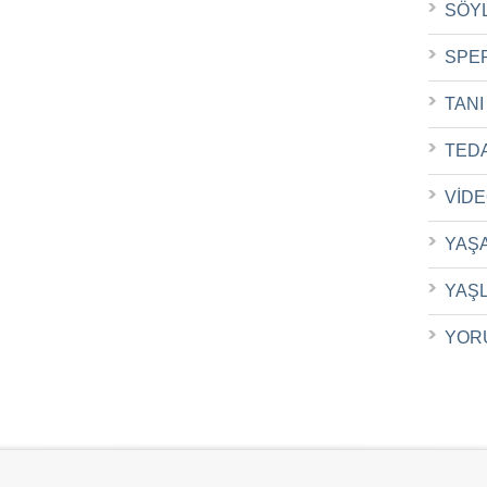
SÖY
SPE
TANI
TED
VİD
YAŞ
YAŞ
YOR