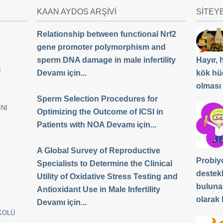
KAAN AYDOS ARŞİVİ
SİTEY
Relationship between functional Nrf2
gene promoter polymorphism and
sperm DNA damage in male infertility
Hayır,
Ü
Devamı için...
kök hü
olması
Sperm Selection Procedures for
NI
Optimizing the Outcome of ICSI in
Patients with NOA Devamı için...
A Global Survey of Reproductive
Probiyo
Specialists to Determine the Clinical
destek
Utility of Oxidative Stress Testing and
buluna
Antioxidant Use in Male Infertility
olarak b
Devamı için...
KOLÜ