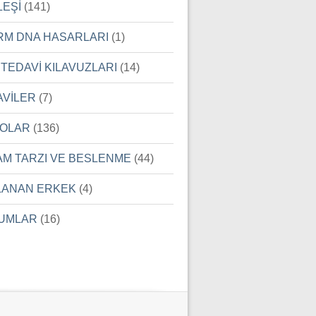
LEŞİ
(141)
RM DNA HASARLARI
(1)
 TEDAVİ KILAVUZLARI
(14)
AVİLER
(7)
EOLAR
(136)
AM TARZI VE BESLENME
(44)
LANAN ERKEK
(4)
UMLAR
(16)