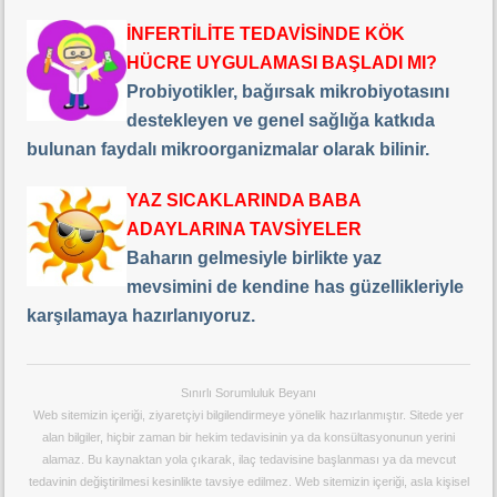
İNFERTİLİTE TEDAVİSİNDE KÖK
HÜCRE UYGULAMASI BAŞLADI MI?
Probiyotikler, bağırsak mikrobiyotasını
destekleyen ve genel sağlığa katkıda
bulunan faydalı mikroorganizmalar olarak bilinir.
YAZ SICAKLARINDA BABA
ADAYLARINA TAVSİYELER
Baharın gelmesiyle birlikte yaz
mevsimini de kendine has güzellikleriyle
karşılamaya hazırlanıyoruz.
Sınırlı Sorumluluk Beyanı
Web sitemizin içeriği, ziyaretçiyi bilgilendirmeye yönelik hazırlanmıştır. Sitede yer
alan bilgiler, hiçbir zaman bir hekim tedavisinin ya da konsültasyonunun yerini
alamaz. Bu kaynaktan yola çıkarak, ilaç tedavisine başlanması ya da mevcut
tedavinin değiştirilmesi kesinlikte tavsiye edilmez. Web sitemizin içeriği, asla kişisel