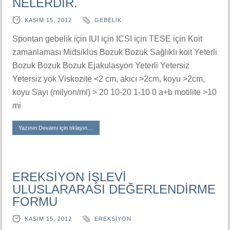
NELERDİR.
KASIM 15, 2012
GEBELIK
Spontan gebelik için IUI için ICSI için TESE için Koit
zamanlaması Midsiklus Bozuk Bozuk Sağlıklı koit Yeterli
Bozuk Bozuk Bozuk Ejakulasyon Yeterli Yetersiz
Yetersiz yok Viskozite <2 cm, akıcı >2cm, koyu >2cm,
koyu Sayı (milyon/ml) > 20 10-20 1-10 0 a+b motilite >10
mi
Yazının Devamı için tıklayın....
EREKSİYON İŞLEVİ
ULUSLARARASI DEĞERLENDİRME
FORMU
KASIM 15, 2012
EREKSIYON