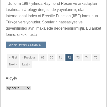
Bu form 1997 yılında Raymond Rosen ve arkadaşları
tarafından Urology dergisinde yayınlanmış olan
International Index of Erectile Function (IIEF) formunun
Türkçe versiyonudur. Soruların hassasiyeti ve
güvenilirliliği aynı makalede değerlendirilmiştir. Bu anket
formu, erkek hasta
Yazının Devamı için tıklayın....
« First
‹ Previous
69
70
71
72
73
74
75
Next ›
Last »
ARŞİV
ARŞİV