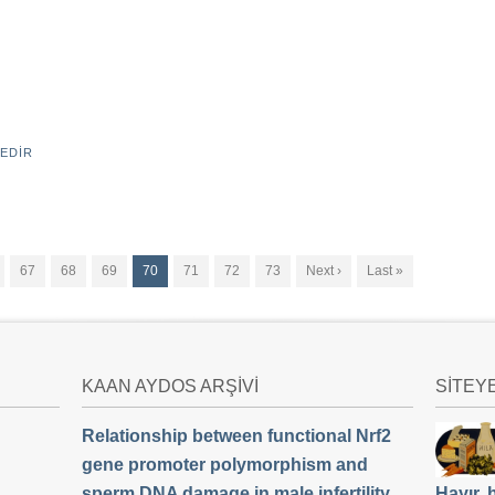
EDIR
67
68
69
70
71
72
73
Next ›
Last »
KAAN AYDOS ARŞİVİ
SİTEY
Relationship between functional Nrf2
gene promoter polymorphism and
sperm DNA damage in male infertility
Hayır,