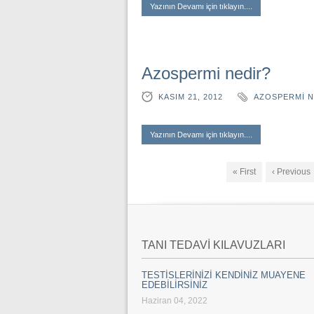
Yazının Devamı için tıklayın....
Azospermi nedir?
KASIM 21, 2012
AZOSPERMI N
Yazının Devamı için tıklayın....
« First
‹ Previous
TANI TEDAVİ KILAVUZLARI
TESTİSLERİNİZİ KENDİNİZ MUAYENE
EDEBİLİRSİNİZ
Haziran 04, 2022