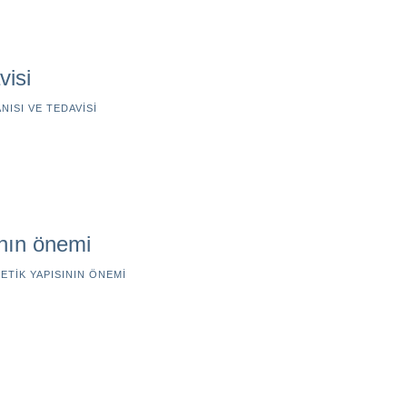
visi
NISI VE TEDAVISI
nın önemi
ETIK YAPISININ ÖNEMI