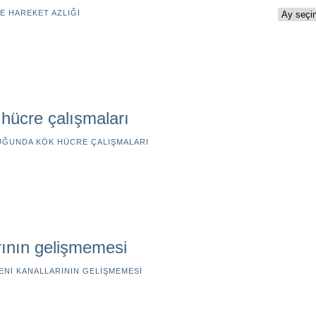
ARŞİV
E HAREKET AZLIĞI
hücre çalışmaları
ĞUNDA KÖK HÜCRE ÇALIŞMALARI
rının gelişmemesi
NI KANALLARININ GELIŞMEMESI