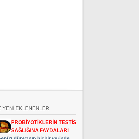
E YENİ EKLENENLER
PROBİYOTİKLERİN TESTİS
SAĞLIĞINA FAYDALARI
 henüz dünyanın hiçbir yerinde