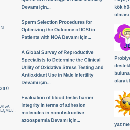
Ü
Devamı için...
kök hü
olması
Sperm Selection Procedures for
NI
Optimizing the Outcome of ICSI in
Patients with NOA Devamı için...
A Global Survey of Reproductive
Probiyo
Specialists to Determine the Clinical
destek
Utility of Oxidative Stress Testing and
buluna
Antioxidant Use in Male Infertility
olarak b
Devamı için...
KOLÜ
Evaluation of blood-testis barrier
integrity in terms of adhesion
YOKSA
SEÇMELİ;
molecules in nonobstructive
azoospermia Devamı için...
yaz me