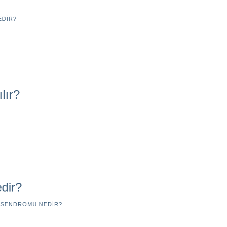
EDIR?
lır?
edir?
 SENDROMU NEDIR?