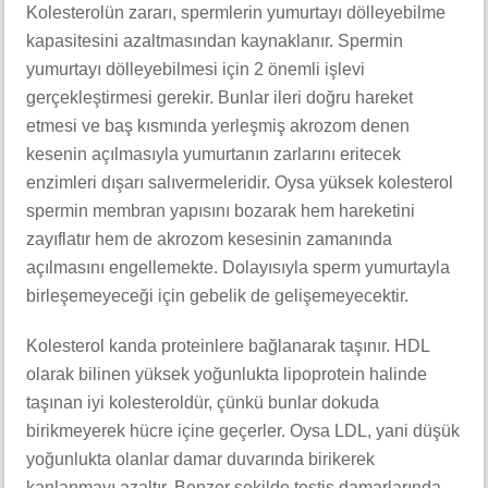
Kolesterolün zararı, spermlerin yumurtayı dölleyebilme
kapasitesini azaltmasından kaynaklanır. Spermin
yumurtayı dölleyebilmesi için 2 önemli işlevi
gerçekleştirmesi gerekir. Bunlar ileri doğru hareket
etmesi ve baş kısmında yerleşmiş akrozom denen
kesenin açılmasıyla yumurtanın zarlarını eritecek
enzimleri dışarı salıvermeleridir. Oysa yüksek kolesterol
spermin membran yapısını bozarak hem hareketini
zayıflatır hem de akrozom kesesinin zamanında
açılmasını engellemekte. Dolayısıyla sperm yumurtayla
birleşemeyeceği için gebelik de gelişemeyecektir.
Kolesterol kanda proteinlere bağlanarak taşınır. HDL
olarak bilinen yüksek yoğunlukta lipoprotein halinde
taşınan iyi kolesteroldür, çünkü bunlar dokuda
birikmeyerek hücre içine geçerler. Oysa LDL, yani düşük
yoğunlukta olanlar damar duvarında birikerek
kanlanmayı azaltır. Benzer şekilde testis damarlarında