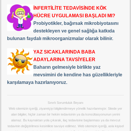
İNFERTİLİTE TEDAVİSİNDE KÖK
HÜCRE UYGULAMASI BAŞLADI MI?
Probiyotikler, bağırsak mikrobiyotasını
destekleyen ve genel sağlığa katkıda
bulunan faydalı mikroorganizmalar olarak bilinir.
YAZ SICAKLARINDA BABA
ADAYLARINA TAVSİYELER
Baharın gelmesiyle birlikte yaz
mevsimini de kendine has güzellikleriyle
karşılamaya hazırlanıyoruz.
Sınırlı Sorumluluk Beyanı
Web sitemizin içeriği, ziyaretçiyi bilgilendirmeye yönelik hazırlanmıştır. Sitede yer
alan bilgiler, hiçbir zaman bir hekim tedavisinin ya da konsültasyonunun yerini
alamaz. Bu kaynaktan yola çıkarak, ilaç tedavisine başlanması ya da mevcut
tedavinin değiştirilmesi kesinlikte tavsiye edilmez. Web sitemizin içeriği, asla kişisel